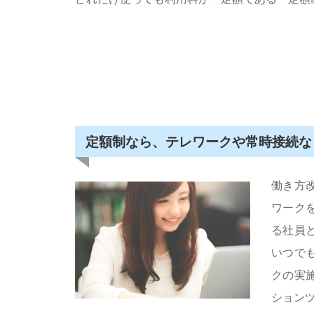
定額制なら、テレワークや常時接続な
働き方
ワーク
る社員
いつで
クの実
ション