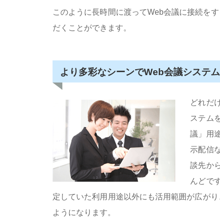
このように長時間に渡ってWeb会議に接続を
だくことができます。
より多彩なシーンでWeb会議システ
どれだ
ステム
議」用
示配信
談先か
んどで
定していた利用用途以外にも活用範囲が広がり
ようになります。