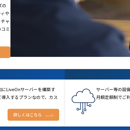
ズの
ティや
ーチャ
のコミ
LiveOnサーバーを構築す
サーバー等の設
て導入するプランなので、カス
月額定額制でご
詳しくはこちら