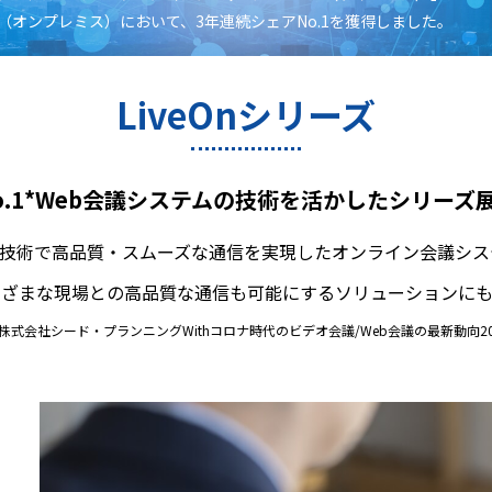
（オンプレミス）において、3年連続シェアNo.1を獲得しました。
LiveOnシリーズ
o.1*Web会議システムの技術を活かしたシリーズ
技術で高品質・スムーズな通信を実現したオンライン会議システム
まざまな現場との高品質な通信も可能にするソリューションにも
 株式会社シード・プランニングWithコロナ時代のビデオ会議/Web会議の最新動向20