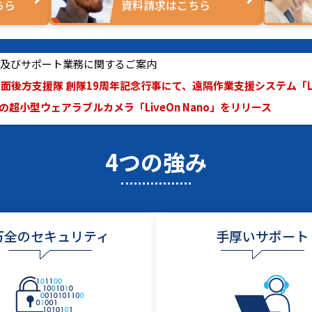
ちら
資料請求はこちら
休業及びサポート業務に関するご案内
面後方支援隊 創隊19周年記念行事にて、遠隔作業支援システム「Live
超小型ウェアラブルカメラ「LiveOn Nano」をリリース
4つの強み
万全のセキュリティ
手厚いサポート