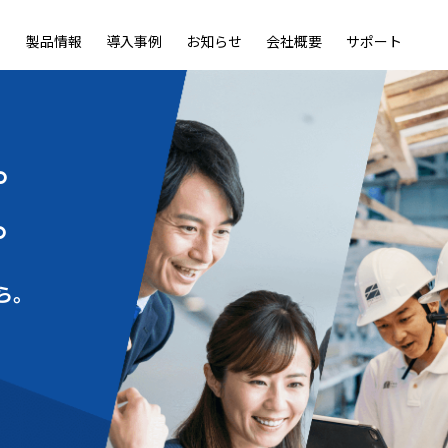
製品情報
導入事例
お知らせ
会社概要
サポート
ble
LiveOn Nano
LiveOn Call
LiveOn Chat
LiveOn RecX
LiveOn SSO+
L
。
。
ら。