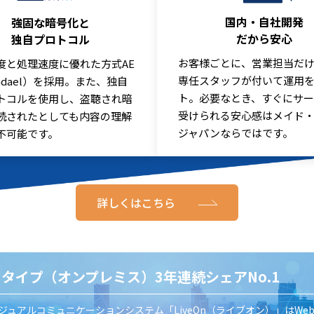
国内・自社開発
強固な暗号化と
だから安心
独自プロトコル
お客様ごとに、営業担当だ
度と処理速度に優れた方式AE
専任スタッフが付いて運用
jndael）を採用。また、独自
ト。必要なとき、すぐにサ
トコルを使用し、盗聴され暗
受けられる安心感はメイド
読されたとしても内容の理解
ジャパンならではです。
不可能です。
詳しくはこちら
SIタイプ（オンプレミス）3年連続シェアNo.1
ジュアルコミュニケーションシステム「LiveOn（ライブオン）」はWe