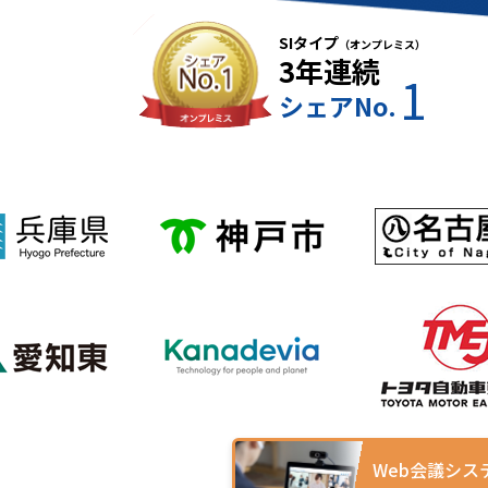
SIタイプ
（オンプレミス）
3年連続
1
シェアNo.
Web会議シス