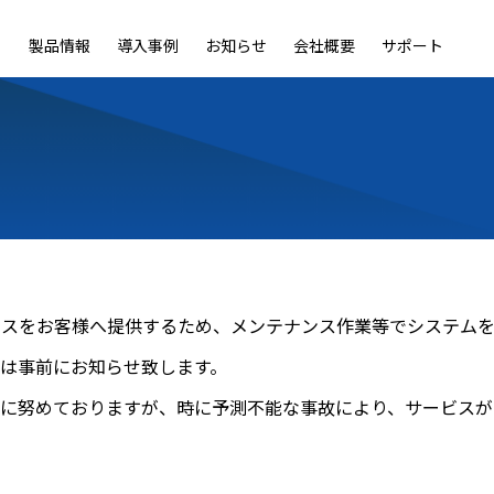
製品情報
導入事例
お知らせ
会社概要
サポート
ble
LiveOn Nano
LiveOn Call
LiveOn Chat
LiveOn RecX
LiveOn SSO+
L
サービスをお客様へ提供するため、メンテナンス作業等でシステ
合は事前にお知らせ致します。
提供に努めておりますが、時に予測不能な事故により、サービス