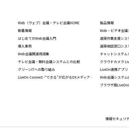
Web（ウェブ）会議・テレビ会議HOME
製品情報
新着情報
Web・ビデオ会議シス
はじめてのWeb会議入門
遠隔作業支援システム L
導入事例
遠隔相談窓口システム L
Web会議関連用語集
チャットシステム Liv
テレビ会議・無料会議システムとの比較
クラウドカメラ Live
グリーンITへの取り組み
LiveOn連携アプリ
LiveOn Connect -“できる”が広がるDXメディア -
Web会議システムL
ブラウザ版LiveO
情報セキュリ