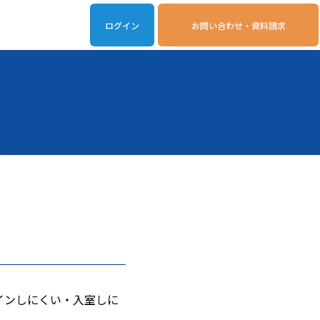
ログイン
お問い合わせ・資料請求
iveOn連携アプリ
動作環境
スにログインしにくい・入室しに