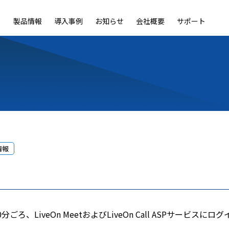
製品情報
導入事例
お知らせ
会社概要
サポート
ble
LiveOn Nano
LiveOn Call
LiveOn Chat
LiveOn RecX
LiveOn SSO+
L
情報
30分ごろ、LiveOn MeetおよびLiveOn Call ASPサービ