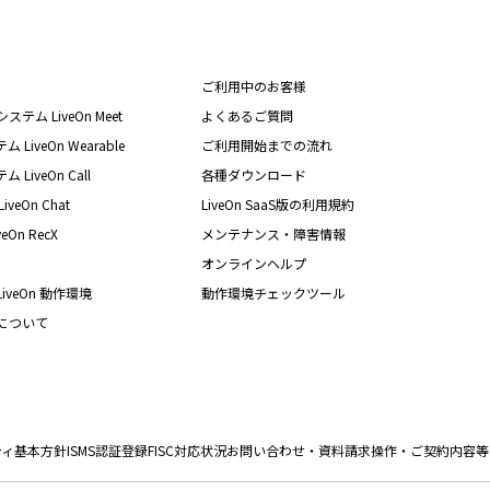
ご利用中のお客様
テム LiveOn Meet
よくあるご質問
iveOn Wearable
ご利用開始までの流れ
iveOn Call
各種ダウンロード
eOn Chat
LiveOn SaaS版の利用規約
On RecX
メンテナンス・障害情報
オンラインヘルプ
iveOn 動作環境
動作環境チェックツール
nについて
ティ基本方針
ISMS認証登録
FISC対応状況
お問い合わせ・資料請求
操作・ご契約内容等