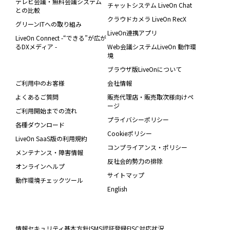
テレビ会議・無料会議システム
チャットシステム LiveOn Chat
との比較
クラウドカメラ LiveOn RecX
グリーンITへの取り組み
LiveOn連携アプリ
LiveOn Connect -“できる”が広が
るDXメディア -
Web会議システムLiveOn 動作環
境
ブラウザ版LiveOnについて
ご利用中のお客様
会社情報
よくあるご質問
販売代理店・販売取次様向けペ
ージ
ご利用開始までの流れ
プライバシーポリシー
各種ダウンロード
Cookieポリシー
LiveOn SaaS版の利用規約
コンプライアンス・ポリシー
メンテナンス・障害情報
反社会的勢力の排除
オンラインヘルプ
サイトマップ
動作環境チェックツール
English
情報セキュリティ基本方針
ISMS認証登録
FISC対応状況