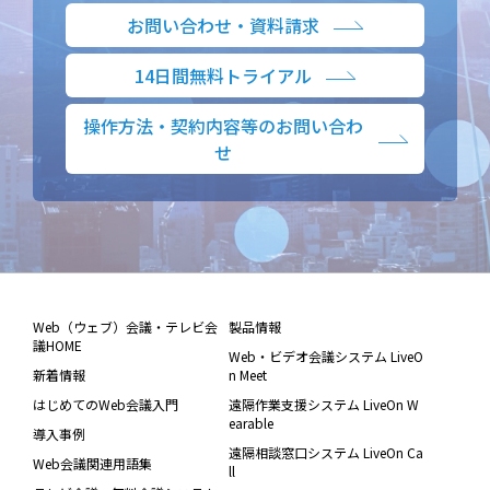
お問い合わせ・資料請求
14日間無料トライアル
操作方法・契約内容等のお問い合わ
せ
Web（ウェブ）会議・テレビ会
製品情報
議HOME
Web・ビデオ会議システム LiveO
新着情報
n Meet
はじめてのWeb会議入門
遠隔作業支援システム LiveOn W
earable
導入事例
遠隔相談窓口システム LiveOn Ca
Web会議関連用語集
ll