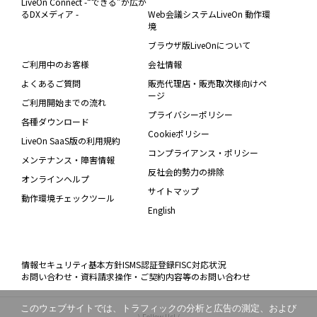
LiveOn Connect -“できる”が広が
るDXメディア -
Web会議システムLiveOn 動作環
境
ブラウザ版LiveOnについて
ご利用中のお客様
会社情報
よくあるご質問
販売代理店・販売取次様向けペ
ージ
ご利用開始までの流れ
プライバシーポリシー
各種ダウンロード
Cookieポリシー
LiveOn SaaS版の利用規約
コンプライアンス・ポリシー
メンテナンス・障害情報
反社会的勢力の排除
オンラインヘルプ
サイトマップ
動作環境チェックツール
English
情報セキュリティ基本方針
ISMS認証登録
FISC対応状況
お問い合わせ・資料請求
操作・ご契約内容等のお問い合わせ
このウェブサイトでは、トラフィックの分析と広告の測定、および
\ Follow Us! /