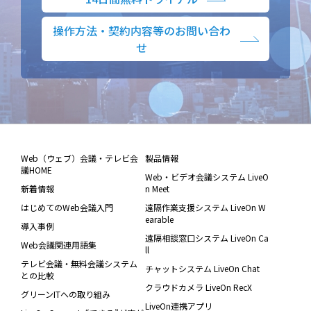
操作方法・契約内容等のお問い合わ
せ
Web（ウェブ）会議・テレビ会
製品情報
議HOME
Web・ビデオ会議システム LiveO
新着情報
n Meet
はじめてのWeb会議入門
遠隔作業支援システム LiveOn W
earable
導入事例
遠隔相談窓口システム LiveOn Ca
Web会議関連用語集
ll
テレビ会議・無料会議システム
チャットシステム LiveOn Chat
との比較
クラウドカメラ LiveOn RecX
グリーンITへの取り組み
LiveOn連携アプリ