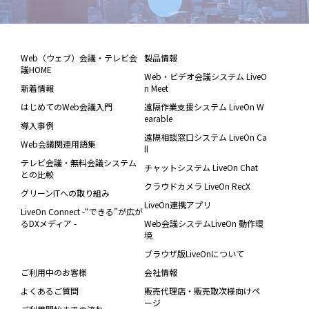
Web（ウェブ）会議・テレビ会
製品情報
議HOME
Web・ビデオ会議システム LiveO
新着情報
n Meet
はじめてのWeb会議入門
遠隔作業支援システム LiveOn W
earable
導入事例
遠隔相談窓口システム LiveOn Ca
Web会議関連用語集
ll
テレビ会議・無料会議システム
チャットシステム LiveOn Chat
との比較
クラウドカメラ LiveOn RecX
グリーンITへの取り組み
LiveOn連携アプリ
LiveOn Connect -“できる”が広が
るDXメディア -
Web会議システムLiveOn 動作環
境
ブラウザ版LiveOnについて
ご利用中のお客様
会社情報
よくあるご質問
販売代理店・販売取次様向けペ
ージ