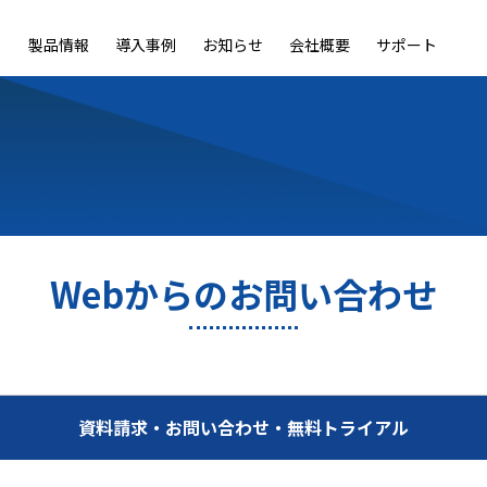
製品情報
導入事例
お知らせ
会社概要
サポート
ble
LiveOn Nano
LiveOn Call
LiveOn Chat
LiveOn RecX
LiveOn SSO+
L
Webからのお問い合わせ
資料請求・お問い合わせ・無料トライアル