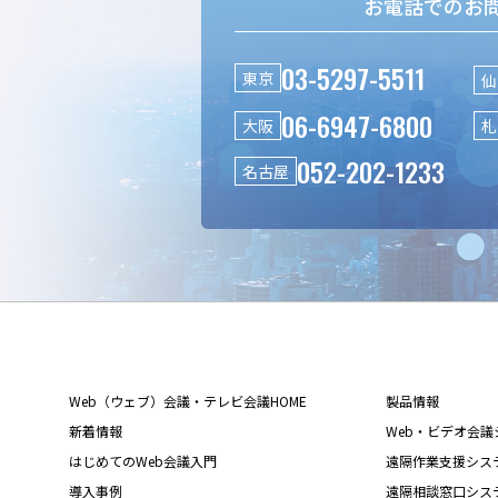
お電話でのお
03-5297-5511
東京
仙
06-6947-6800
大阪
札
052-202-1233
名古屋
Web（ウェブ）会議・テレビ会議HOME
製品情報
新着情報
Web・ビデオ会議シス
はじめてのWeb会議入門
遠隔作業支援システム L
導入事例
遠隔相談窓口システム L