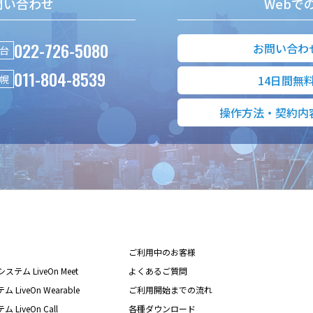
問い合わせ
Webで
022-726-5080
お問い合わ
台
011-804-8539
幌
14日間無
操作方法・契約内
ご利用中のお客様
テム LiveOn Meet
よくあるご質問
iveOn Wearable
ご利用開始までの流れ
iveOn Call
各種ダウンロード