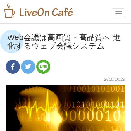
Toggl
navig
Web会議は高画質・高品質へ 進
化するウェブ会議システム
2018/10/29