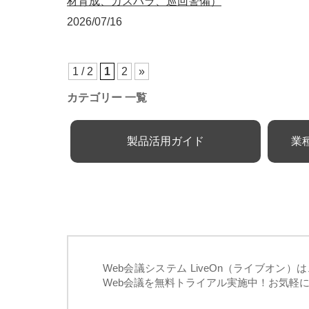
材育成、カスハラ、巡回警備）
2026/07/16
1 / 2
1
2
»
カテゴリー 一覧
製品活用ガイド
業
Web会議システム LiveOn（ライブオ
Web会議を無料トライアル実施中！お気軽