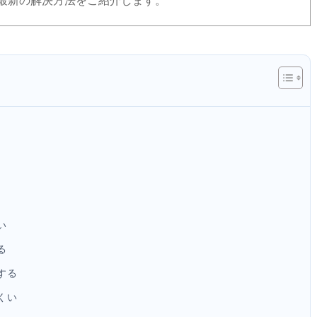
最新の解決方法をご紹介します。
い
る
する
くい