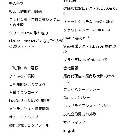
導入事例
遠隔相談窓口システム LiveOn Ca
Web会議関連用語集
ll
テレビ会議・無料会議システム
チャットシステム LiveOn Chat
との比較
クラウドカメラ LiveOn RecX
グリーンITへの取り組み
LiveOn連携アプリ
LiveOn Connect -“できる”が広が
るDXメディア -
Web会議システムLiveOn 動作環
境
ブラウザ版LiveOnについて
ご利用中のお客様
会社情報
よくあるご質問
販売代理店・販売取次様向けペ
ージ
ご利用開始までの流れ
プライバシーポリシー
各種ダウンロード
Cookieポリシー
LiveOn SaaS版の利用規約
コンプライアンス・ポリシー
メンテナンス・障害情報
反社会的勢力の排除
オンラインヘルプ
サイトマップ
動作環境チェックツール
English