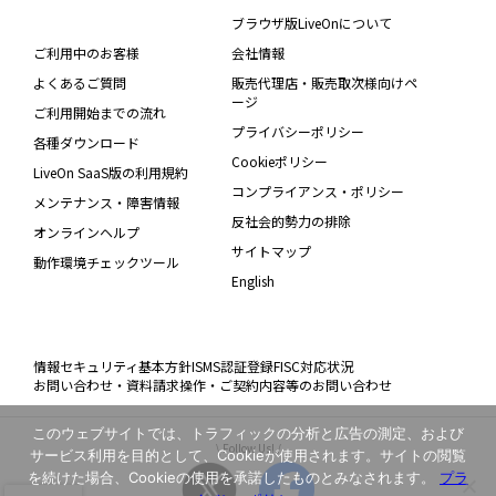
ブラウザ版LiveOnについて
ご利用中のお客様
会社情報
よくあるご質問
販売代理店・販売取次様向けペ
ージ
ご利用開始までの流れ
プライバシーポリシー
各種ダウンロード
Cookieポリシー
LiveOn SaaS版の利用規約
コンプライアンス・ポリシー
メンテナンス・障害情報
反社会的勢力の排除
オンラインヘルプ
サイトマップ
動作環境チェックツール
English
情報セキュリティ基本方針
ISMS認証登録
FISC対応状況
お問い合わせ・資料請求
操作・ご契約内容等のお問い合わせ
このウェブサイトでは、トラフィックの分析と広告の測定、および
\ Follow Us! /
サービス利用を目的として、Cookieが使用されます。サイトの閲覧
を続けた場合、Cookieの使用を承諾したものとみなされます。
プラ