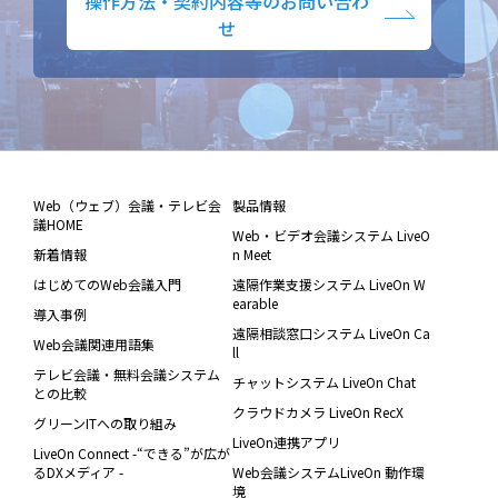
操作方法・契約内容等のお問い合わ
せ
Web（ウェブ）会議・テレビ会
製品情報
議HOME
Web・ビデオ会議システム LiveO
新着情報
n Meet
はじめてのWeb会議入門
遠隔作業支援システム LiveOn W
earable
導入事例
遠隔相談窓口システム LiveOn Ca
Web会議関連用語集
ll
テレビ会議・無料会議システム
チャットシステム LiveOn Chat
との比較
クラウドカメラ LiveOn RecX
グリーンITへの取り組み
LiveOn連携アプリ
LiveOn Connect -“できる”が広が
るDXメディア -
Web会議システムLiveOn 動作環
境