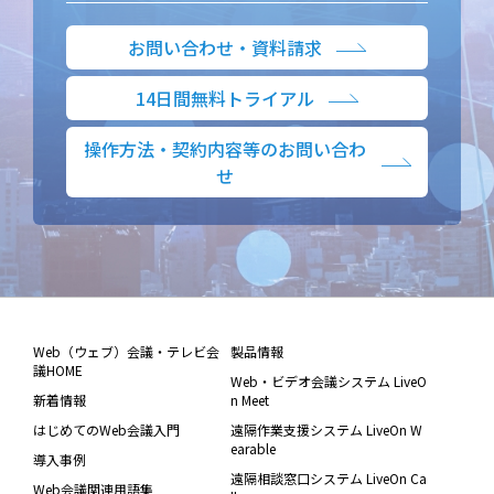
お問い合わせ・資料請求
14日間無料トライアル
操作方法・契約内容等のお問い合わ
せ
Web（ウェブ）会議・テレビ会
製品情報
議HOME
Web・ビデオ会議システム LiveO
新着情報
n Meet
はじめてのWeb会議入門
遠隔作業支援システム LiveOn W
earable
導入事例
遠隔相談窓口システム LiveOn Ca
Web会議関連用語集