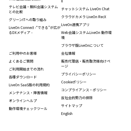
ll
テレビ会議・無料会議システム
チャットシステム LiveOn Chat
との比較
クラウドカメラ LiveOn RecX
グリーンITへの取り組み
LiveOn連携アプリ
LiveOn Connect -“できる”が広が
るDXメディア -
Web会議システムLiveOn 動作環
境
ブラウザ版LiveOnについて
ご利用中のお客様
会社情報
よくあるご質問
販売代理店・販売取次様向けペ
ージ
ご利用開始までの流れ
プライバシーポリシー
各種ダウンロード
Cookieポリシー
LiveOn SaaS版の利用規約
コンプライアンス・ポリシー
メンテナンス・障害情報
反社会的勢力の排除
オンラインヘルプ
サイトマップ
動作環境チェックツール
English