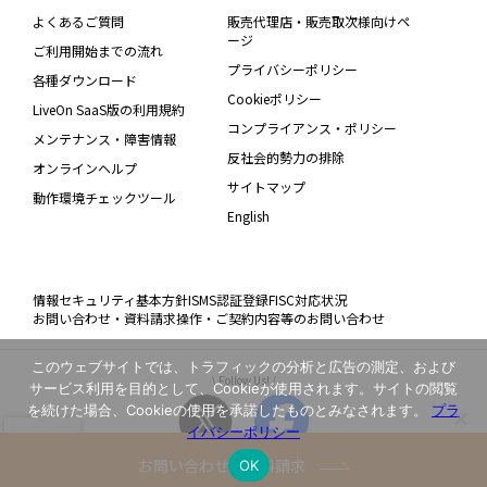
よくあるご質問
販売代理店・販売取次様向けペ
ージ
ご利用開始までの流れ
プライバシーポリシー
各種ダウンロード
Cookieポリシー
LiveOn SaaS版の利用規約
コンプライアンス・ポリシー
メンテナンス・障害情報
反社会的勢力の排除
オンラインヘルプ
サイトマップ
動作環境チェックツール
English
情報セキュリティ基本方針
ISMS認証登録
FISC対応状況
お問い合わせ・資料請求
操作・ご契約内容等のお問い合わせ
このウェブサイトでは、トラフィックの分析と広告の測定、および
\ Follow Us! /
サービス利用を目的として、Cookieが使用されます。サイトの閲覧
を続けた場合、Cookieの使用を承諾したものとみなされます。
プラ
イバシーポリシー
お問い合わせ・資料請求
OK
Copyright(C) JAPAN MEDIA SYSTEMS Corp. All rights reserved.