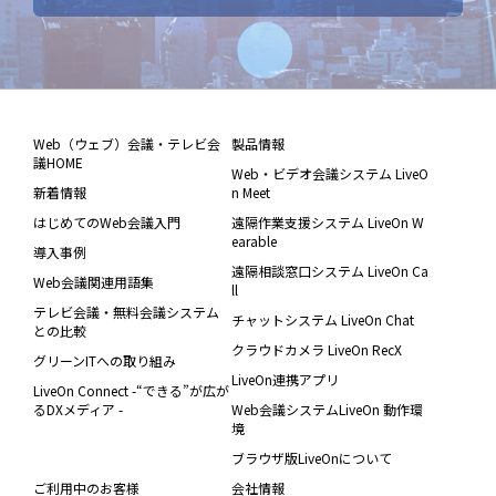
Web（ウェブ）会議・テレビ会
製品情報
議HOME
Web・ビデオ会議システム LiveO
新着情報
n Meet
はじめてのWeb会議入門
遠隔作業支援システム LiveOn W
earable
導入事例
遠隔相談窓口システム LiveOn Ca
Web会議関連用語集
ll
テレビ会議・無料会議システム
チャットシステム LiveOn Chat
との比較
クラウドカメラ LiveOn RecX
グリーンITへの取り組み
LiveOn連携アプリ
LiveOn Connect -“できる”が広が
るDXメディア -
Web会議システムLiveOn 動作環
境
ブラウザ版LiveOnについて
ご利用中のお客様
会社情報