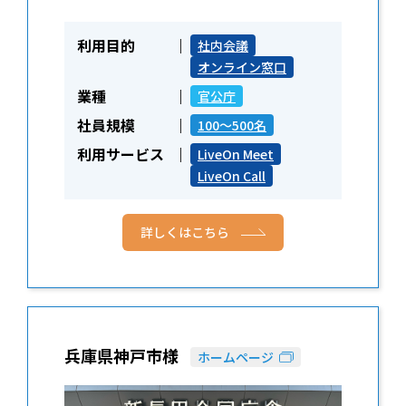
利用目的
社内会議
オンライン窓口
業種
官公庁
社員規模
100～500名
利用サービス
LiveOn Meet
LiveOn Call
詳しくはこちら
兵庫県神戸市様
ホームページ