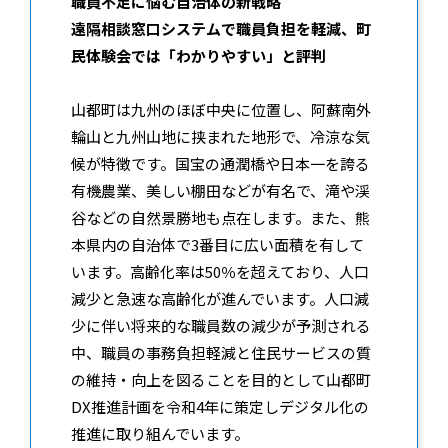
職員不足に悩む自治体の新戦略
遠隔相談窓口システムで職員負担を軽減、町
民体験会では「わかりやすい」と評判
山都町は九州のほぼ中央に位置し、阿蘇南外
輪山と九州山地に挟まれた地形で、冷涼な気
候が特徴です。国宝の通潤橋や日本一を誇る
有機農業、美しい棚田などが有名で、滝や渓
谷などの自然景勝地も点在します。また、熊
本県内の自治体で3番目に広い面積を有して
います。高齢化率は50％を超えており、人口
減少と急速な高齢化が進んでいます。人口減
少に伴い将来的な職員数の減少が予測される
中、職員の事務負担軽減と住民サービスの質
の維持・向上を図ることを目的として山都町
DX推進計画を令和4年に策定しデジタル化の
推進に取り組んでいます。