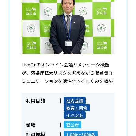
LiveOnのオンライン会議とメッセージ機能
が、感染症拡大リスクを抑えながら職員間コ
ミュニケーションを活性化するしくみを構築
利用目的
社内会議
教育・研修
イベント
業種
官公庁
社員規模
1,000～3000名