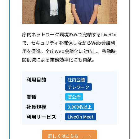
庁内ネットワーク環境のみで完結するLiveOn
で、セキュリティを確保しながらWeb会議利
用を促進。全庁Web会議化に対応し、移動時
間削減による業務効率化にも貢献。
利用目的
社内会議
テレワーク
業種
官公庁
社員規模
3,000名以上
利用サービス
LiveOn Meet
詳しくはこちら