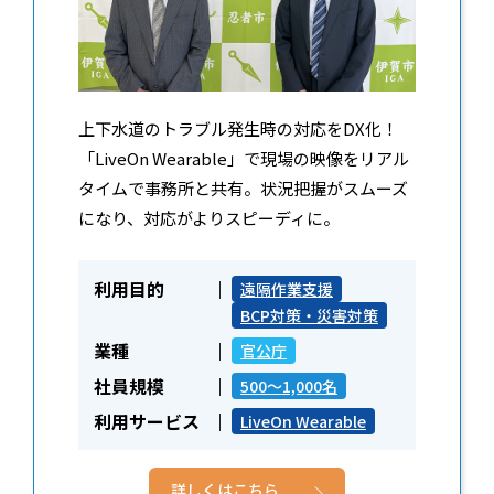
上下水道のトラブル発生時の対応をDX化！
「LiveOn Wearable」で現場の映像をリアル
タイムで事務所と共有。状況把握がスムーズ
になり、対応がよりスピーディに。
利用目的
遠隔作業支援
BCP対策・災害対策
業種
官公庁
社員規模
500～1,000名
利用サービス
LiveOn Wearable
詳しくはこちら