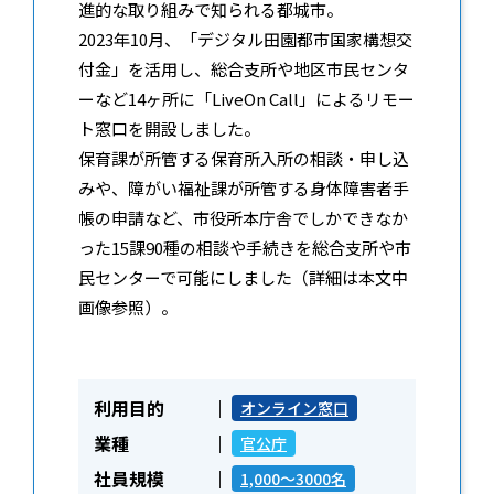
進的な取り組みで知られる都城市。
2023年10月、「デジタル田園都市国家構想交
付金」を活用し、総合支所や地区市民センタ
ーなど14ヶ所に「LiveOn Call」によるリモー
ト窓口を開設しました。
保育課が所管する保育所入所の相談・申し込
みや、障がい福祉課が所管する身体障害者手
帳の申請など、市役所本庁舎でしかできなか
った15課90種の相談や手続きを総合支所や市
民センターで可能にしました（詳細は本文中
画像参照）。
利用目的
オンライン窓口
業種
官公庁
社員規模
1,000～3000名