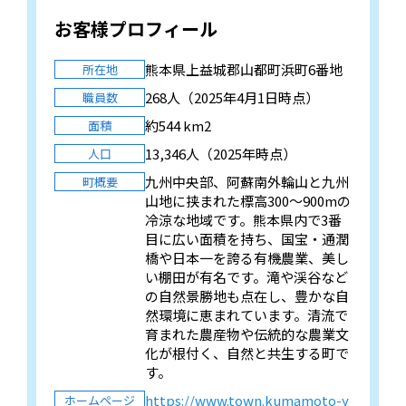
お客様プロフィール
熊本県上益城郡山都町浜町6番地
所在地
268人（2025年4月1日時点）
職員数
約544 km2
面積
13,346人（2025年時点）
人口
九州中央部、阿蘇南外輪山と九州
町概要
山地に挟まれた標高300〜900mの
冷涼な地域です。熊本県内で3番
目に広い面積を持ち、国宝・通潤
橋や日本一を誇る有機農業、美し
い棚田が有名です。滝や渓谷など
の自然景勝地も点在し、豊かな自
然環境に恵まれています。清流で
育まれた農産物や伝統的な農業文
化が根付く、自然と共生する町で
す。
https://www.town.kumamoto-y
ホームページ