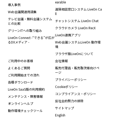
earable
導入事例
遠隔相談窓口システム LiveOn Ca
Web会議関連用語集
ll
テレビ会議・無料会議システム
チャットシステム LiveOn Chat
との比較
クラウドカメラ LiveOn RecX
グリーンITへの取り組み
LiveOn連携アプリ
LiveOn Connect -“できる”が広が
るDXメディア -
Web会議システムLiveOn 動作環
境
ブラウザ版LiveOnについて
ご利用中のお客様
会社情報
よくあるご質問
販売代理店・販売取次様向けペ
ージ
ご利用開始までの流れ
プライバシーポリシー
各種ダウンロード
Cookieポリシー
LiveOn SaaS版の利用規約
コンプライアンス・ポリシー
メンテナンス・障害情報
反社会的勢力の排除
オンラインヘルプ
サイトマップ
動作環境チェックツール
English