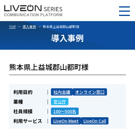
TOP
導入事例
熊本県上益城郡山都町様
導入事例
熊本県上益城郡山都町様
利用目的
社内会議
オンライン窓口
業種
官公庁
社員規模
100～500名
利用サービス
LiveOn Meet
LiveOn Call