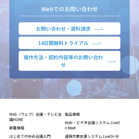
Webでのお問い合わせ
お問い合わせ・資料請求
14日間無料トライアル
操作方法・契約内容等のお問い合わ
せ
Web（ウェブ）会議・テレビ会
製品情報
議HOME
Web・ビデオ会議システム LiveO
新着情報
n Meet
はじめてのWeb会議入門
遠隔作業支援システム LiveOn W