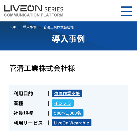
TOP
導入事例
管清工業株式会社様
導入事例
管清工業株式会社様
利用目的
遠隔作業支援
業種
インフラ
社員規模
500～1,000名
利用サービス
LiveOn Wearable