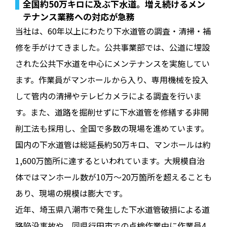
全国約50万キロに及ぶ下水道。増え続けるメン
テナンス業務への対応が急務
当社は、60年以上にわたり下水道管の調査・清掃・補
修を手がけてきました。公共事業部では、公道に埋設
された公共下水道を中心にメンテナンスを実施してい
ます。作業員がマンホールから入り、専用機械を投入
して管内の清掃やテレビカメラによる調査を行いま
す。また、道路を掘削せずに下水道管を修繕する非開
削工法も採用し、全国で多数の現場を進めています。
国内の下水道管は総延長約50万キロ、マンホールは約
1,600万箇所に達するといわれています。大規模自治
体ではマンホール数が10万～20万箇所を超えることも
あり、現場の規模は膨大です。
近年、埼玉県八潮市で発生した下水道管破損による道
路陥没事故や、同県行田市での点検作業中に作業員4