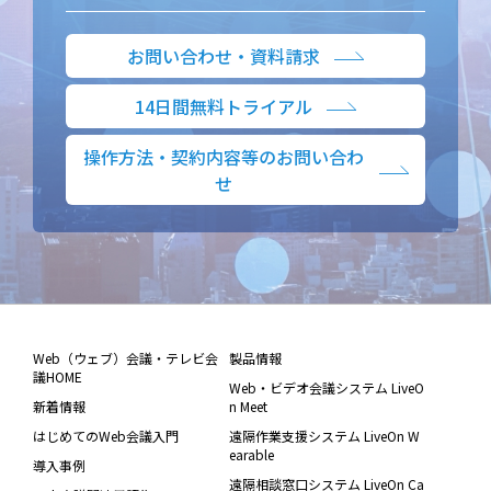
お問い合わせ・資料請求
14日間無料トライアル
操作方法・契約内容等のお問い合わ
せ
Web（ウェブ）会議・テレビ会
製品情報
議HOME
Web・ビデオ会議システム LiveO
新着情報
n Meet
はじめてのWeb会議入門
遠隔作業支援システム LiveOn W
earable
導入事例
遠隔相談窓口システム LiveOn Ca