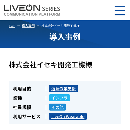
TOP
導入事例
株式会社イセキ開発工機様
導入事例
株式会社イセキ開発工機様
利用目的
遠隔作業支援
業種
インフラ
社員規模
その他
利用サービス
LiveOn Wearable