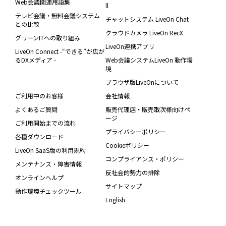
Web会議関連用語集
ll
テレビ会議・無料会議システム
チャットシステム LiveOn Chat
との比較
クラウドカメラ LiveOn RecX
グリーンITへの取り組み
LiveOn連携アプリ
LiveOn Connect -“できる”が広が
るDXメディア -
Web会議システムLiveOn 動作環
境
ブラウザ版LiveOnについて
ご利用中のお客様
会社情報
よくあるご質問
販売代理店・販売取次様向けペ
ージ
ご利用開始までの流れ
プライバシーポリシー
各種ダウンロード
Cookieポリシー
LiveOn SaaS版の利用規約
コンプライアンス・ポリシー
メンテナンス・障害情報
反社会的勢力の排除
オンラインヘルプ
サイトマップ
動作環境チェックツール
English