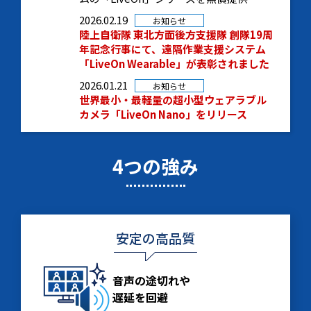
2026.02.19
お知らせ
陸上自衛隊 東北方面後方支援隊 創隊19周
年記念行事にて、遠隔作業支援システム
「LiveOn Wearable」が表彰されました
2026.01.21
お知らせ
世界最小・最軽量の超小型ウェアラブル
カメラ「LiveOn Nano」をリリース
4つの強み
安定の高品質
音声の途切れや
遅延を回避