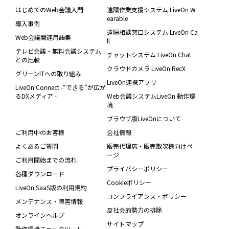
はじめてのWeb会議入門
遠隔作業支援システム LiveOn W
earable
導入事例
遠隔相談窓口システム LiveOn Ca
Web会議関連用語集
ll
テレビ会議・無料会議システム
チャットシステム LiveOn Chat
との比較
クラウドカメラ LiveOn RecX
グリーンITへの取り組み
LiveOn連携アプリ
LiveOn Connect -“できる”が広が
るDXメディア -
Web会議システムLiveOn 動作環
境
ブラウザ版LiveOnについて
ご利用中のお客様
会社情報
よくあるご質問
販売代理店・販売取次様向けペ
ージ
ご利用開始までの流れ
プライバシーポリシー
各種ダウンロード
Cookieポリシー
LiveOn SaaS版の利用規約
コンプライアンス・ポリシー
メンテナンス・障害情報
反社会的勢力の排除
オンラインヘルプ
サイトマップ
動作環境チェックツール