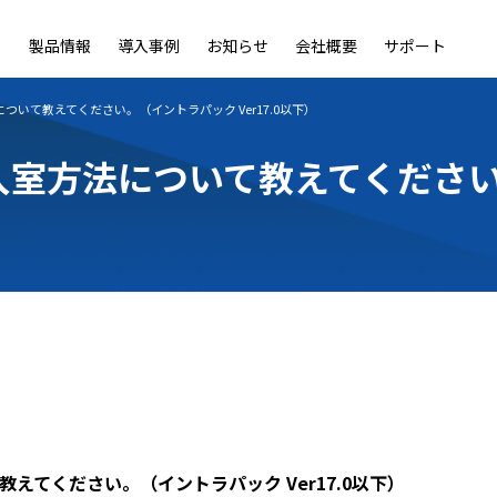
製品情報
導入事例
お知らせ
会社概要
サポート
ble
LiveOn Nano
LiveOn Call
LiveOn Chat
LiveOn RecX
LiveOn SSO+
L
ついて教えてください。（イントラパック Ver17.0以下）
室方法について教えてください。
えてください。（イントラパック Ver17.0以下）