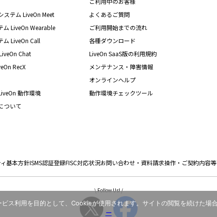
ご利用中のお客様
テム LiveOn Meet
よくあるご質問
iveOn Wearable
ご利用開始までの流れ
iveOn Call
各種ダウンロード
eOn Chat
LiveOn SaaS版の利用規約
On RecX
メンテナンス・障害情報
オンラインヘルプ
iveOn 動作環境
動作環境チェックツール
nについて
ティ基本方針
ISMS認証登録
FISC対応状況
お問い合わせ・資料請求
操作・ご契約内容等
\ Follow Us! /
ス利用を目的として、Cookieが使用されます。サイトの閲覧を続けた場合
ー