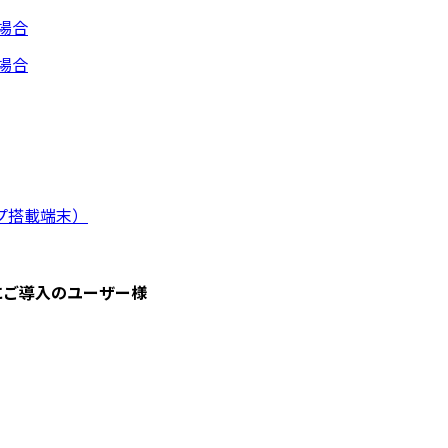
る場合
る場合
チップ搭載端末）
前にご導入のユーザー様