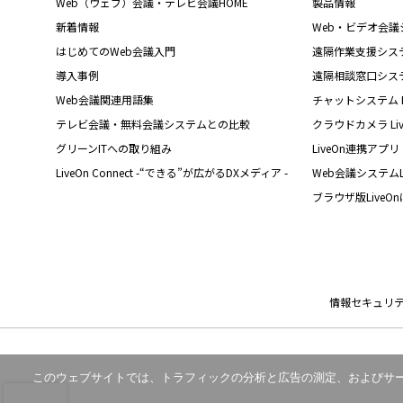
Web（ウェブ）会議・テレビ会議HOME
製品情報
新着情報
Web・ビデオ会議シス
はじめてのWeb会議入門
遠隔作業支援システム L
導入事例
遠隔相談窓口システム L
Web会議関連用語集
チャットシステム Liv
テレビ会議・無料会議システムとの比較
クラウドカメラ Live
グリーンITへの取り組み
LiveOn連携アプリ
LiveOn Connect -“できる”が広がるDXメディア -
Web会議システムL
ブラウザ版LiveO
情報セキュリ
このウェブサイトでは、トラフィックの分析と広告の測定、およびサービ