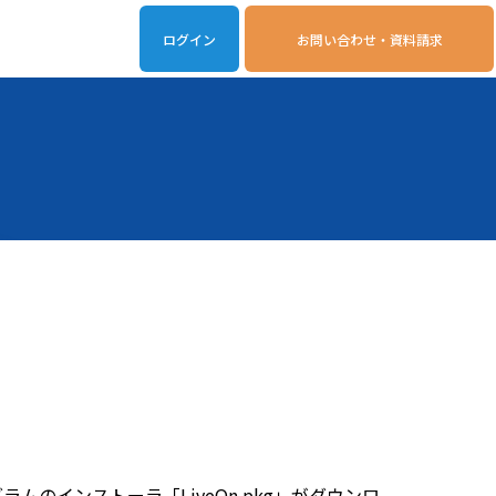
ログイン
お問い合わせ・資料請求
iveOn連携アプリ
動作環境
のインストーラ「LiveOn.pkg」がダウンロ