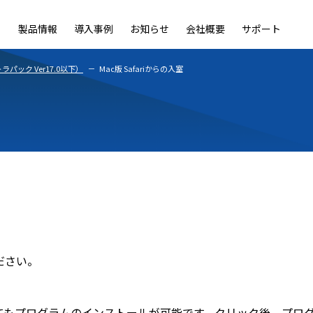
製品情報
導入事例
お知らせ
会社概要
サポート
ble
LiveOn Nano
LiveOn Call
LiveOn Chat
LiveOn RecX
LiveOn SSO+
L
ック Ver17.0以下）
Mac版 Safariからの入室
ください。
してもプログラムのインストールが可能です。クリック後、プログラム