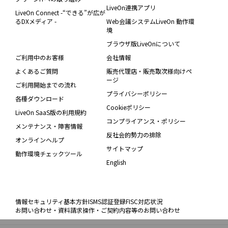
LiveOn連携アプリ
LiveOn Connect -“できる”が広が
るDXメディア -
Web会議システムLiveOn 動作環
境
ブラウザ版LiveOnについて
ご利用中のお客様
会社情報
よくあるご質問
販売代理店・販売取次様向けペ
ージ
ご利用開始までの流れ
プライバシーポリシー
各種ダウンロード
Cookieポリシー
LiveOn SaaS版の利用規約
コンプライアンス・ポリシー
メンテナンス・障害情報
反社会的勢力の排除
オンラインヘルプ
サイトマップ
動作環境チェックツール
English
情報セキュリティ基本方針
ISMS認証登録
FISC対応状況
お問い合わせ・資料請求
操作・ご契約内容等のお問い合わせ