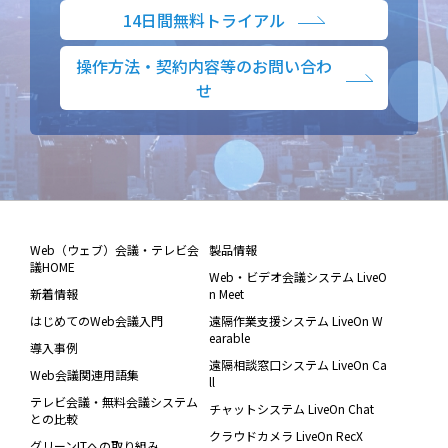
14日間無料トライアル
操作方法・契約内容等のお問い合わ
せ
Web（ウェブ）会議・テレビ会
製品情報
議HOME
Web・ビデオ会議システム LiveO
新着情報
n Meet
はじめてのWeb会議入門
遠隔作業支援システム LiveOn W
earable
導入事例
遠隔相談窓口システム LiveOn Ca
Web会議関連用語集
ll
テレビ会議・無料会議システム
チャットシステム LiveOn Chat
との比較
クラウドカメラ LiveOn RecX
グリーンITへの取り組み