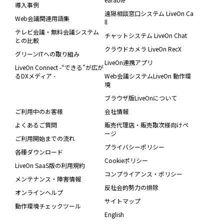
導入事例
遠隔相談窓口システム LiveOn Ca
Web会議関連用語集
ll
テレビ会議・無料会議システム
チャットシステム LiveOn Chat
との比較
クラウドカメラ LiveOn RecX
グリーンITへの取り組み
LiveOn連携アプリ
LiveOn Connect -“できる”が広が
るDXメディア -
Web会議システムLiveOn 動作環
境
ブラウザ版LiveOnについて
ご利用中のお客様
会社情報
よくあるご質問
販売代理店・販売取次様向けペ
ージ
ご利用開始までの流れ
プライバシーポリシー
各種ダウンロード
Cookieポリシー
LiveOn SaaS版の利用規約
コンプライアンス・ポリシー
メンテナンス・障害情報
反社会的勢力の排除
オンラインヘルプ
サイトマップ
動作環境チェックツール
English