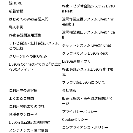
議HOME
Web・ビデオ会議システム LiveO
新着情報
n Meet
はじめてのWeb会議入門
遠隔作業支援システム LiveOn W
earable
導入事例
遠隔相談窓口システム LiveOn Ca
Web会議関連用語集
ll
テレビ会議・無料会議システム
チャットシステム LiveOn Chat
との比較
クラウドカメラ LiveOn RecX
グリーンITへの取り組み
LiveOn連携アプリ
LiveOn Connect -“できる”が広が
るDXメディア -
Web会議システムLiveOn 動作環
境
ブラウザ版LiveOnについて
ご利用中のお客様
会社情報
よくあるご質問
販売代理店・販売取次様向けペ
ージ
ご利用開始までの流れ
プライバシーポリシー
各種ダウンロード
Cookieポリシー
LiveOn SaaS版の利用規約
コンプライアンス・ポリシー
メンテナンス・障害情報