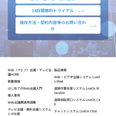
14日間無料トライアル
操作方法・契約内容等のお問い合わ
せ
Web（ウェブ）会議・テレビ会
製品情報
議HOME
Web・ビデオ会議システム LiveO
新着情報
n Meet
はじめてのWeb会議入門
遠隔作業支援システム LiveOn W
earable
導入事例
遠隔相談窓口システム LiveOn Ca
Web会議関連用語集
ll
テレビ会議・無料会議システム
チャットシステム LiveOn Chat
との比較