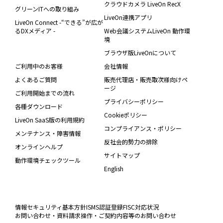
クラウドカメラ LiveOn RecX
グリーンITへの取り組み
LiveOn連携アプリ
LiveOn Connect -“できる”が広が
るDXメディア -
Web会議システムLiveOn 動作環
境
ブラウザ版LiveOnについて
ご利用中のお客様
会社情報
よくあるご質問
販売代理店・販売取次様向けペ
ージ
ご利用開始までの流れ
プライバシーポリシー
各種ダウンロード
Cookieポリシー
LiveOn SaaS版の利用規約
コンプライアンス・ポリシー
メンテナンス・障害情報
反社会的勢力の排除
オンラインヘルプ
サイトマップ
動作環境チェックツール
English
情報セキュリティ基本方針
ISMS認証登録
FISC対応状況
お問い合わせ・資料請求
操作・ご契約内容等のお問い合わせ