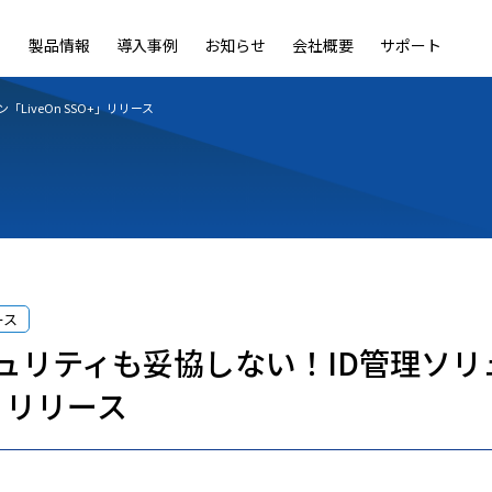
製品情報
導入事例
お知らせ
会社概要
サポート
ble
LiveOn Nano
LiveOn Call
LiveOn Chat
LiveOn RecX
LiveOn SSO+
L
iveOn SSO+」リリース
ース
ュリティも妥協しない！ID管理ソリ
+」リリース