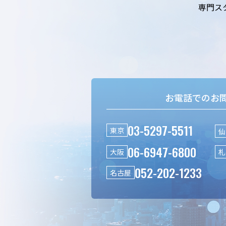
専門ス
お電話でのお
03-5297-5511
東京
仙
06-6947-6800
大阪
札
052-202-1233
名古屋