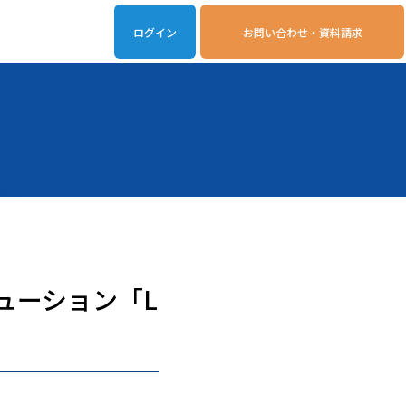
ログイン
お問い合わせ・資料請求
iveOn連携アプリ
動作環境
ューション「L