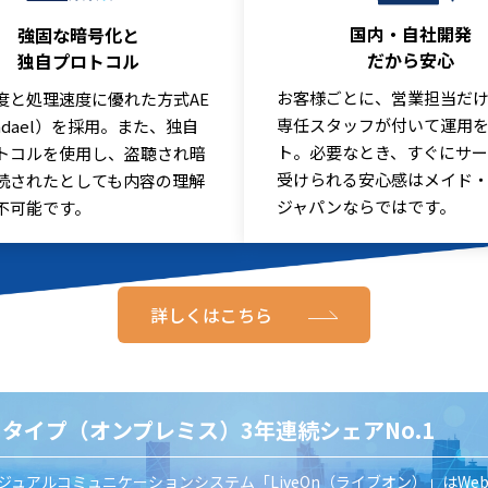
国内・自社開発
強固な暗号化と
だから安心
独自プロトコル
お客様ごとに、営業担当だ
度と処理速度に優れた方式AE
専任スタッフが付いて運用
jndael）を採用。また、独自
ト。必要なとき、すぐにサ
トコルを使用し、盗聴され暗
受けられる安心感はメイド
読されたとしても内容の理解
ジャパンならではです。
不可能です。
詳しくはこちら
SIタイプ（オンプレミス）3年連続シェアNo.1
ジュアルコミュニケーションシステム「LiveOn（ライブオン）」はWe