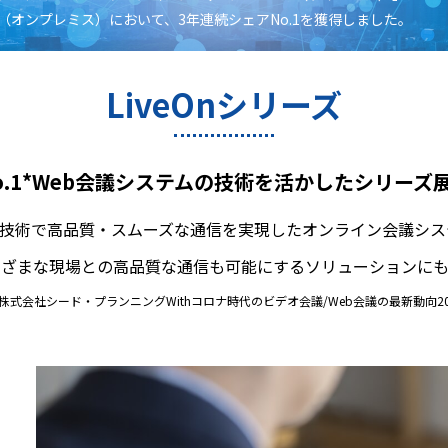
（オンプレミス）において、3年連続シェアNo.1を獲得しました。
LiveOnシリーズ
o.1*Web会議システムの技術を活かしたシリーズ
技術で高品質・スムーズな通信を実現したオンライン会議システム
まざまな現場との高品質な通信も可能にするソリューションにも
 株式会社シード・プランニングWithコロナ時代のビデオ会議/Web会議の最新動向20