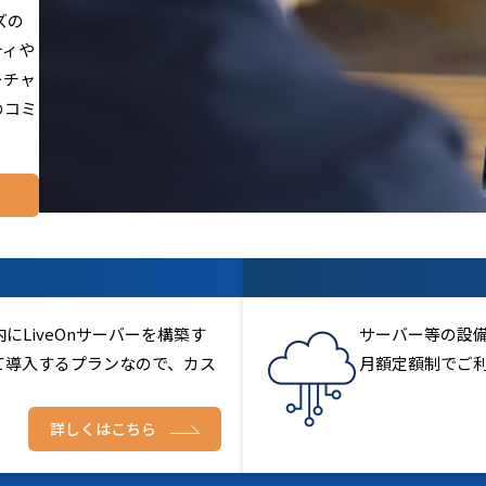
ズの
ティや
ーチャ
のコミ
LiveOnサーバーを構築す
サーバー等の設
て導入するプランなので、カス
月額定額制でご
詳しくはこちら