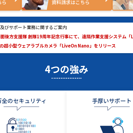
ちら
資料請求はこちら
休業及びサポート業務に関するご案内
面後方支援隊 創隊19周年記念行事にて、遠隔作業支援システム「Live
超小型ウェアラブルカメラ「LiveOn Nano」をリリース
4つの強み
万全のセキュリティ
手厚いサポート