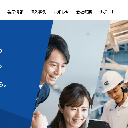
製品情報
導入事例
お知らせ
会社概要
サポート
ble
LiveOn Nano
LiveOn Call
LiveOn Chat
LiveOn RecX
LiveOn SSO+
L
。
。
ら。