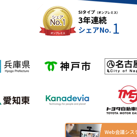
SIタイプ
（オンプレミス）
3年連続
1
シェアNo.
Web会議シス