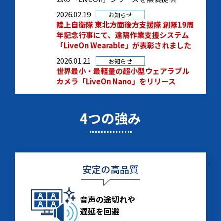
2026.02.19
お知らせ
陸上自衛隊 東北方面後方支援隊 創隊19周
年記念行事にて、遠隔作業支援システム
「LiveOn Wearable」が表彰されました
2026.01.21
お知らせ
世界最小・最軽量の超小型ウェアラブル
カメラ「LiveOn Nano」をリリース
4つの強み
安定の高品質
音声の途切れや
遅延を回避