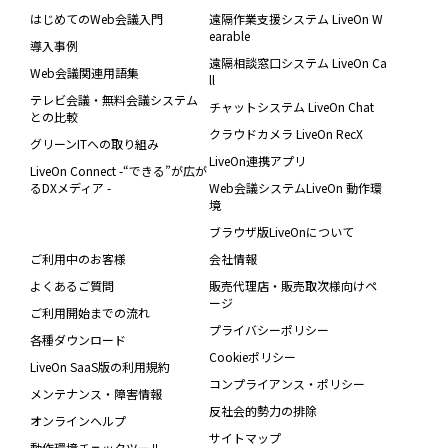
はじめてのWeb会議入門
遠隔作業支援システム LiveOn W
earable
導入事例
遠隔相談窓口システム LiveOn Ca
Web会議関連用語集
ll
テレビ会議・無料会議システム
チャットシステム LiveOn Chat
との比較
クラウドカメラ LiveOn RecX
グリーンITへの取り組み
LiveOn連携アプリ
LiveOn Connect -“できる”が広が
るDXメディア -
Web会議システムLiveOn 動作環
境
ブラウザ版LiveOnについて
ご利用中のお客様
会社情報
よくあるご質問
販売代理店・販売取次様向けペ
ージ
ご利用開始までの流れ
プライバシーポリシー
各種ダウンロード
Cookieポリシー
LiveOn SaaS版の利用規約
コンプライアンス・ポリシー
メンテナンス・障害情報
反社会的勢力の排除
オンラインヘルプ
サイトマップ
動作環境チェックツール