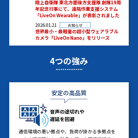
陸上自衛隊 東北方面後方支援隊 創隊19周
年記念行事にて、遠隔作業支援システム
「LiveOn Wearable」が表彰されました
2026.01.21
お知らせ
世界最小・最軽量の超小型ウェアラブル
カメラ「LiveOn Nano」をリリース
4つの強み
安定の高品質
音声の途切れや
遅延を回避
通信環境の悪い拠点や、負荷が掛かる多拠点を