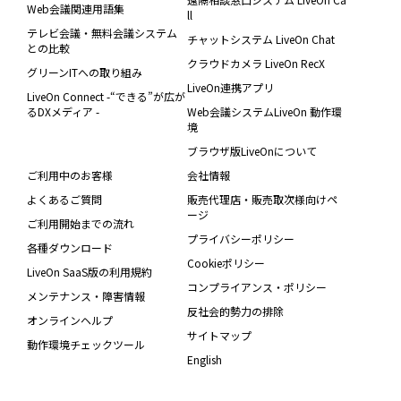
Web会議関連用語集
ll
テレビ会議・無料会議システム
チャットシステム LiveOn Chat
との比較
クラウドカメラ LiveOn RecX
グリーンITへの取り組み
LiveOn連携アプリ
LiveOn Connect -“できる”が広が
るDXメディア -
Web会議システムLiveOn 動作環
境
ブラウザ版LiveOnについて
ご利用中のお客様
会社情報
よくあるご質問
販売代理店・販売取次様向けペ
ージ
ご利用開始までの流れ
プライバシーポリシー
各種ダウンロード
Cookieポリシー
LiveOn SaaS版の利用規約
コンプライアンス・ポリシー
メンテナンス・障害情報
反社会的勢力の排除
オンラインヘルプ
サイトマップ
動作環境チェックツール
English