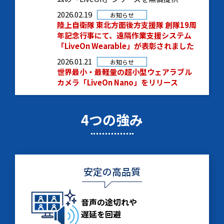
2026.02.19
お知らせ
陸上自衛隊 東北方面後方支援隊 創隊19周
年記念行事にて、遠隔作業支援システム
「LiveOn Wearable」が表彰されました
2026.01.21
お知らせ
世界最小・最軽量の超小型ウェアラブル
カメラ「LiveOn Nano」をリリース
4つの強み
安定の高品質
音声の途切れや
遅延を回避