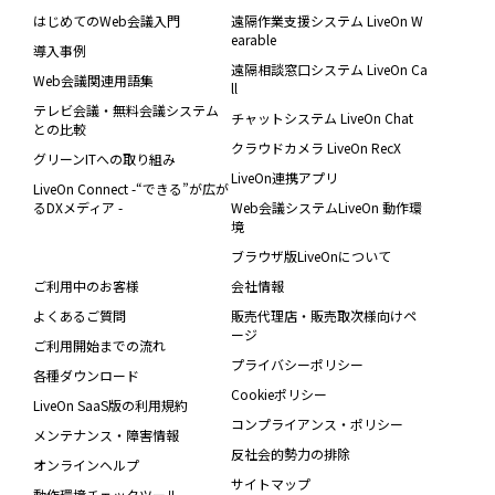
はじめてのWeb会議入門
遠隔作業支援システム LiveOn W
earable
導入事例
遠隔相談窓口システム LiveOn Ca
Web会議関連用語集
ll
テレビ会議・無料会議システム
チャットシステム LiveOn Chat
との比較
クラウドカメラ LiveOn RecX
グリーンITへの取り組み
LiveOn連携アプリ
LiveOn Connect -“できる”が広が
るDXメディア -
Web会議システムLiveOn 動作環
境
ブラウザ版LiveOnについて
ご利用中のお客様
会社情報
よくあるご質問
販売代理店・販売取次様向けペ
ージ
ご利用開始までの流れ
プライバシーポリシー
各種ダウンロード
Cookieポリシー
LiveOn SaaS版の利用規約
コンプライアンス・ポリシー
メンテナンス・障害情報
反社会的勢力の排除
オンラインヘルプ
サイトマップ
動作環境チェックツール