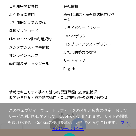
ご利用中のお客様
会社情報
よくあるご質問
販売代理店・販売取次様向けペ
ージ
ご利用開始までの流れ
プライバシーポリシー
各種ダウンロード
Cookieポリシー
LiveOn SaaS版の利用規約
コンプライアンス・ポリシー
メンテナンス・障害情報
反社会的勢力の排除
オンラインヘルプ
サイトマップ
動作環境チェックツール
English
情報セキュリティ基本方針
ISMS認証登録
FISC対応状況
お問い合わせ・資料請求
操作・ご契約内容等のお問い合わせ
このウェブサイトでは、トラフィックの分析と広告の測定、および
\ Follow Us! /
サービス利用を目的として、Cookieが使用されます。サイトの閲覧
を続けた場合、Cookieの使用を承諾したものとみなされます。
プラ
イバシーポリシー