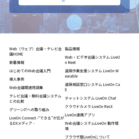
Web（ウェブ）会議・テレビ会
製品情報
議HOME
Web・ビデオ会議システム LiveO
新着情報
n Meet
はじめてのWeb会議入門
遠隔作業支援システム LiveOn W
earable
導入事例
遠隔相談窓口システム LiveOn Ca
Web会議関連用語集
ll
テレビ会議・無料会議システム
チャットシステム LiveOn Chat
との比較
クラウドカメラ LiveOn RecX
グリーンITへの取り組み
LiveOn連携アプリ
LiveOn Connect -“できる”が広が
るDXメディア -
Web会議システムLiveOn 動作環
境
ブラウザ版LiveOnについて