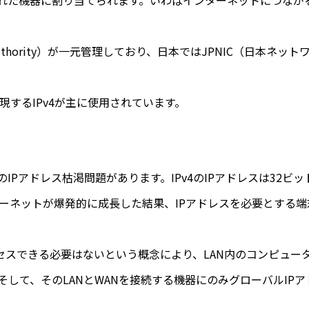
された機器に割り当てられます。いわばインターネットにつなが
Numbers Authority）が一元管理しており、日本ではJPNIC
表現するIPv4が主に使用されています。
のIPアドレス枯渇問題があります。IPv4のIPアドレスは32ビ
ターネットが爆発的に成長した結果、IPアドレスを必要とする
スできる必要はないという概念により、LAN内のコンピュータ
して、そのLANとWANを接続する機器にのみグローバルIP