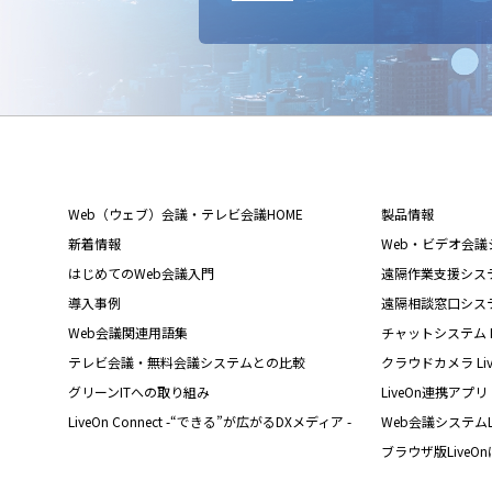
Web（ウェブ）会議・テレビ会議HOME
製品情報
新着情報
Web・ビデオ会議シス
はじめてのWeb会議入門
遠隔作業支援システム L
導入事例
遠隔相談窓口システム L
Web会議関連用語集
チャットシステム Liv
テレビ会議・無料会議システムとの比較
クラウドカメラ Live
グリーンITへの取り組み
LiveOn連携アプリ
LiveOn Connect -“できる”が広がるDXメディア -
Web会議システムL
ブラウザ版LiveO