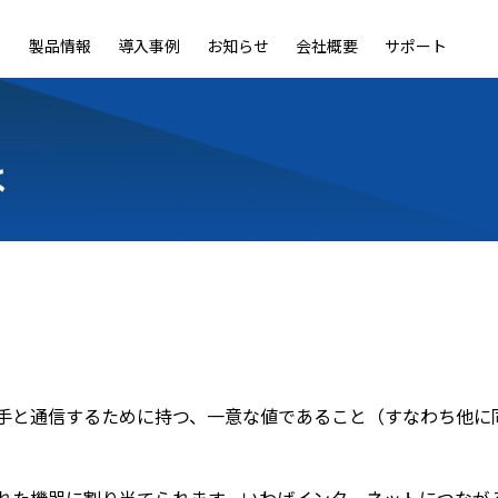
製品情報
導入事例
お知らせ
会社概要
サポート
ble
LiveOn Nano
LiveOn Call
LiveOn Chat
LiveOn RecX
LiveOn SSO+
L
は
相手と通信するために持つ、一意な値であること（すなわち他に