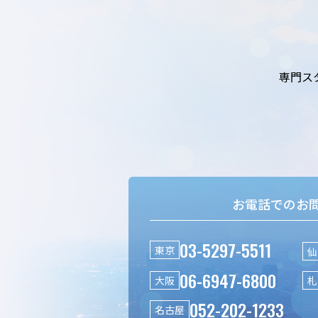
専門ス
お電話でのお
03-5297-5511
東京
仙
06-6947-6800
大阪
札
052-202-1233
名古屋