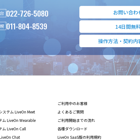
022-726-5080
お問い合わ
台
011-804-8539
幌
14日間無
操作方法・契約内
ご利用中のお客様
テム LiveOn Meet
よくあるご質問
iveOn Wearable
ご利用開始までの流れ
iveOn Call
各種ダウンロード
eOn Chat
LiveOn SaaS版の利用規約