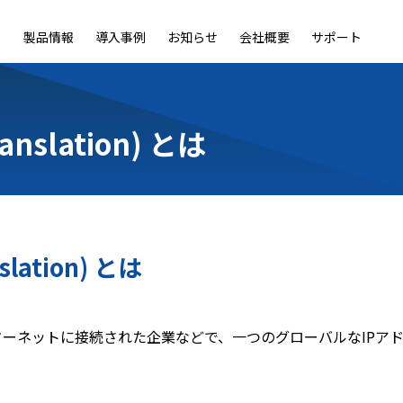
製品情報
導入事例
お知らせ
会社概要
サポート
ble
LiveOn Nano
LiveOn Call
LiveOn Chat
LiveOn RecX
LiveOn SSO+
L
ranslation) とは
slation) とは
tion) とは、インターネットに接続された企業などで、一つのグローバ