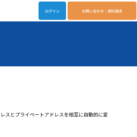
ログイン
お問い合わせ・資料請求
iveOn連携アプリ
動作環境
ルなIPアドレスとプライベートアドレスを相互に自動的に変