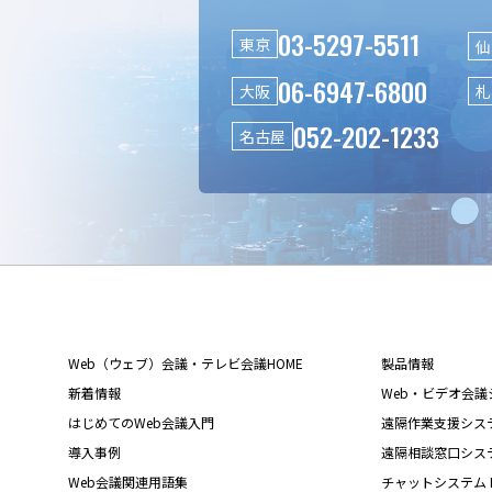
03-5297-5511
東京
仙
06-6947-6800
大阪
札
052-202-1233
名古屋
Web（ウェブ）会議・テレビ会議HOME
製品情報
新着情報
Web・ビデオ会議シス
はじめてのWeb会議入門
遠隔作業支援システム L
導入事例
遠隔相談窓口システム L
Web会議関連用語集
チャットシステム Liv