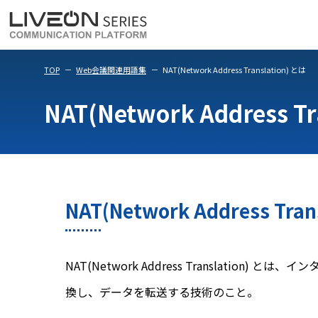
LiveOn Meet
LiveOn Weara
TOP
Web会議関連用語集
NAT(Network Address Translation) とは
NAT(Network Address T
NAT(Network Address Tran
NAT(Network Address Transla
換し、データを転送する技術のこと。