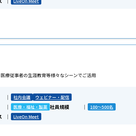
ス
LiveOn Meet
・医療従事者の生涯教育等様々なシーンでご活用
社内会議
ウェビナー・配信
社員規模
医療・福祉・製薬
100～500名
ス
LiveOn Meet