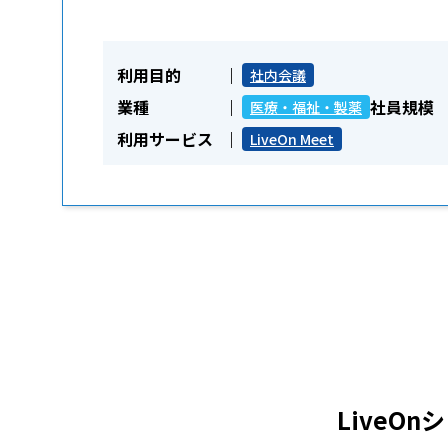
利用目的
社内会議
業種
社員規模
医療・福祉・製薬
利用サービス
LiveOn Meet
LiveO