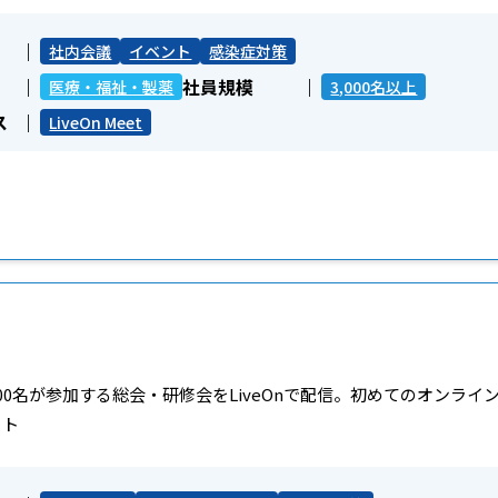
社内会議
イベント
感染症対策
社員規模
医療・福祉・製薬
3,000名以上
ス
LiveOn Meet
00名が参加する総会・研修会をLiveOnで配信。初めてのオンラ
ート