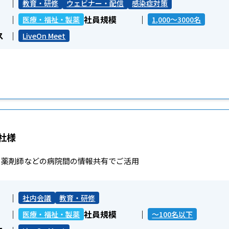
教育・研修
ウェビナー・配信
感染症対策
社員規模
医療・福祉・製薬
1,000～3000名
ス
LiveOn Meet
社様
、薬剤師などの病院間の情報共有でご活用
社内会議
教育・研修
社員規模
医療・福祉・製薬
～100名以下