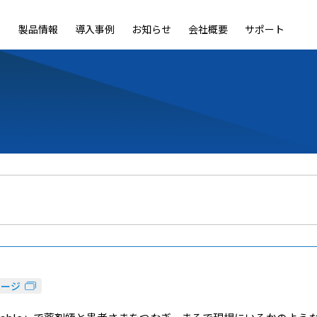
製品情報
導入事例
お知らせ
会社概要
サポート
ble
LiveOn Nano
LiveOn Call
LiveOn Chat
LiveOn RecX
LiveOn SSO+
L
ページ