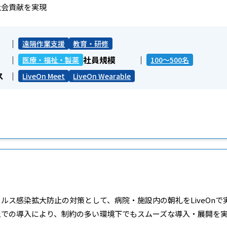
社会貢献を実現
遠隔作業支援
教育・研修
社員規模
医療・福祉・製薬
100～500名
ス
LiveOn Meet
LiveOn Wearable
ルス感染拡大防止の対策として、病院・施設内の朝礼をLiveOnで
型での導入により、制約の多い環境下でもスムーズな導入・展開を