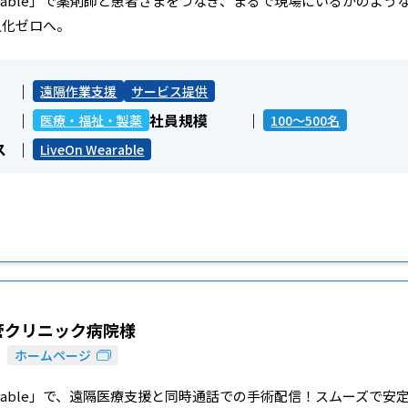
 Wearable」で薬剤師と患者さまをつなぎ、まるで現場にいるかの
人化ゼロへ。
遠隔作業支援
サービス提供
社員規模
医療・福祉・製薬
100～500名
ス
LiveOn Wearable
管クリニック病院様
ホームページ
 Wearable」で、遠隔医療支援と同時通話での手術配信！スムーズ