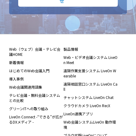
せ
Web（ウェブ）会議・テレビ会
製品情報
議HOME
Web・ビデオ会議システム LiveO
新着情報
n Meet
はじめてのWeb会議入門
遠隔作業支援システム LiveOn W
earable
導入事例
遠隔相談窓口システム LiveOn Ca
Web会議関連用語集
ll
テレビ会議・無料会議システム
チャットシステム LiveOn Chat
との比較
クラウドカメラ LiveOn RecX
グリーンITへの取り組み
LiveOn連携アプリ
LiveOn Connect -“できる”が広が
るDXメディア -
Web会議システムLiveOn 動作環
境
ブラウザ版LiveOnについて