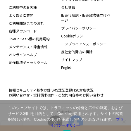
ご利用中のお客様
会社情報
よくあるご質問
販売代理店・販売取次様向けペ
ージ
ご利用開始までの流れ
プライバシーポリシー
各種ダウンロード
Cookieポリシー
LiveOn SaaS版の利用規約
コンプライアンス・ポリシー
メンテナンス・障害情報
反社会的勢力の排除
オンラインヘルプ
サイトマップ
動作環境チェックツール
English
情報セキュリティ基本方針
ISMS認証登録
FISC対応状況
お問い合わせ・資料請求
操作・ご契約内容等のお問い合わせ
このウェブサイトでは、トラフィックの分析と広告の測定、および
\ Follow Us! /
サービス利用を目的として、Cookieが使用されます。サイトの閲覧
を続けた場合、Cookieの使用を承諾したものとみなされます。
プラ
イバシーポリシー