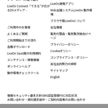
LiveOn連携アプリ
LiveOn Connect -“できる”が広が
るDXメディア -
Web会議システムLiveOn 動作環
境
ブラウザ版LiveOnについて
ご利用中のお客様
会社情報
よくあるご質問
販売代理店・販売取次様向けペ
ージ
ご利用開始までの流れ
プライバシーポリシー
各種ダウンロード
Cookieポリシー
LiveOn SaaS版の利用規約
コンプライアンス・ポリシー
メンテナンス・障害情報
反社会的勢力の排除
オンラインヘルプ
サイトマップ
動作環境チェックツール
English
情報セキュリティ基本方針
ISMS認証登録
FISC対応状況
お問い合わせ・資料請求
操作・ご契約内容等のお問い合わせ