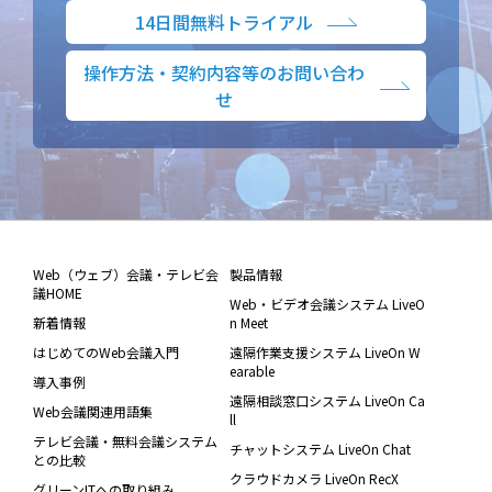
14日間無料トライアル
操作方法・契約内容等のお問い合わ
せ
Web（ウェブ）会議・テレビ会
製品情報
議HOME
Web・ビデオ会議システム LiveO
新着情報
n Meet
はじめてのWeb会議入門
遠隔作業支援システム LiveOn W
earable
導入事例
遠隔相談窓口システム LiveOn Ca
Web会議関連用語集
ll
テレビ会議・無料会議システム
チャットシステム LiveOn Chat
との比較
クラウドカメラ LiveOn RecX
グリーンITへの取り組み