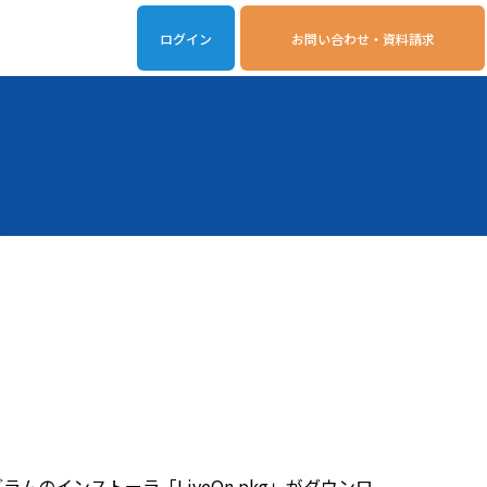
ログイン
お問い合わせ・資料請求
iveOn連携アプリ
動作環境
のインストーラ「LiveOn.pkg」がダウンロ