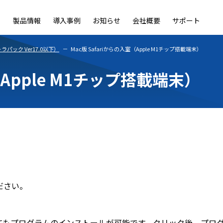
製品情報
導入事例
お知らせ
会社概要
サポート
ble
LiveOn Nano
LiveOn Call
LiveOn Chat
LiveOn RecX
LiveOn SSO+
L
ック Ver17.0以下）
Mac版 Safariからの入室（Apple M1チップ搭載端末）
（Apple M1チップ搭載端末）
ください。
してもプログラムのインストールが可能です。クリック後、プログラム