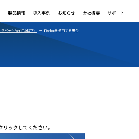
製品情報
導入事例
お知らせ
会社概要
サポート
ble
LiveOn Nano
LiveOn Call
LiveOn Chat
LiveOn RecX
LiveOn SSO+
L
ック Ver17.0以下）
Firefoxを使用する場合
クリックしてください。