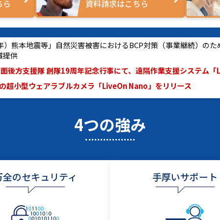
ちら
資料請求はこちら
和8年）熊本地震等」自然災害被害におけるBCP対策（事業継続）のため
償提供
面後方支援隊 創隊19周年記念行事にて、遠隔作業支援システム「Live
超小型ウェアラブルカメラ「LiveOn Nano」をリリース
4つの強み
万全のセキュリティ
手厚いサポート