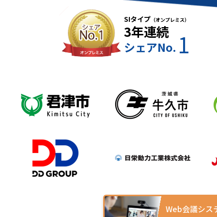
SIタイプ
（オンプレミス）
3年連続
1
シェアNo.
Web会議シス