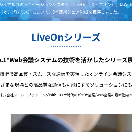
ジュアルコミュニケーションシステム「LiveOn（ライブオン）」はWe
（オンプレミス）において、3年連続シェアNo.1を獲得しました。
LiveOnシリーズ
o.1*Web会議システムの技術を活かしたシリーズ
技術で高品質・スムーズな通信を実現したオンライン会議システム
まざまな現場との高品質な通信も可能にするソリューションにも
 株式会社シード・プランニングWithコロナ時代のビデオ会議/Web会議の最新動向20