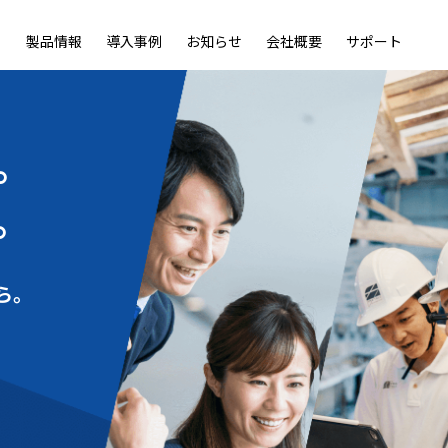
製品情報
導入事例
お知らせ
会社概要
サポート
ble
LiveOn Nano
LiveOn Call
LiveOn Chat
LiveOn RecX
LiveOn SSO+
L
。
。
ら。