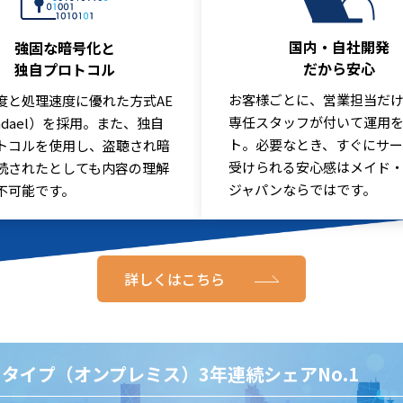
国内・自社開発
強固な暗号化と
だから安心
独自プロトコル
お客様ごとに、営業担当だ
度と処理速度に優れた方式AE
専任スタッフが付いて運用
jndael）を採用。また、独自
ト。必要なとき、すぐにサ
トコルを使用し、盗聴され暗
受けられる安心感はメイド
読されたとしても内容の理解
ジャパンならではです。
不可能です。
詳しくはこちら
SIタイプ（オンプレミス）3年連続シェアNo.1