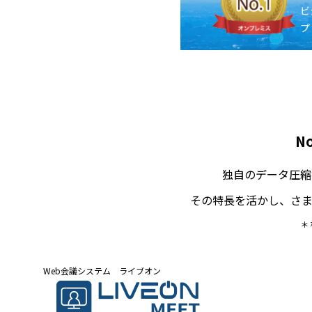
ビ
プ
N
独自のデータ圧縮
その特長を活かし、さ
＊
Web会議システム ライブオン