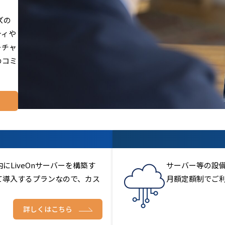
ズの
ティや
ーチャ
のコミ
LiveOnサーバーを構築す
サーバー等の設
て導入するプランなので、カス
月額定額制でご
詳しくはこちら