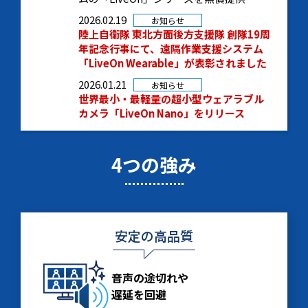
2026.02.19
お知らせ
陸上自衛隊 東北方面後方支援隊 創隊19周
年記念行事にて、遠隔作業支援システム
「LiveOn Wearable」が表彰されました
2026.01.21
お知らせ
世界最小・最軽量の超小型ウェアラブル
カメラ「LiveOn Nano」をリリース
4つの強み
安定の高品質
音声の途切れや
遅延を回避