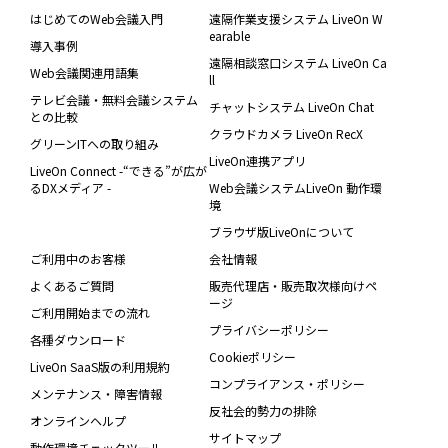
はじめてのWeb会議入門
遠隔作業支援システム LiveOn W
earable
導入事例
遠隔相談窓口システム LiveOn Ca
Web会議関連用語集
ll
テレビ会議・無料会議システム
チャットシステム LiveOn Chat
との比較
クラウドカメラ LiveOn RecX
グリーンITへの取り組み
LiveOn連携アプリ
LiveOn Connect -“できる”が広が
るDXメディア -
Web会議システムLiveOn 動作環
境
ブラウザ版LiveOnについて
ご利用中のお客様
会社情報
よくあるご質問
販売代理店・販売取次様向けペ
ージ
ご利用開始までの流れ
プライバシーポリシー
各種ダウンロード
Cookieポリシー
LiveOn SaaS版の利用規約
コンプライアンス・ポリシー
メンテナンス・障害情報
反社会的勢力の排除
オンラインヘルプ
サイトマップ
動作環境チェックツール