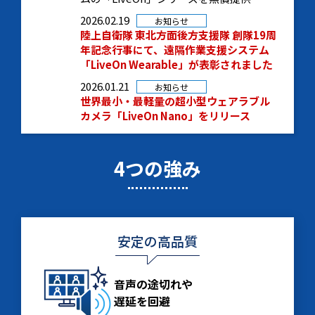
2026.02.19
お知らせ
陸上自衛隊 東北方面後方支援隊 創隊19周
年記念行事にて、遠隔作業支援システム
「LiveOn Wearable」が表彰されました
2026.01.21
お知らせ
世界最小・最軽量の超小型ウェアラブル
カメラ「LiveOn Nano」をリリース
4つの強み
安定の高品質
音声の途切れや
遅延を回避