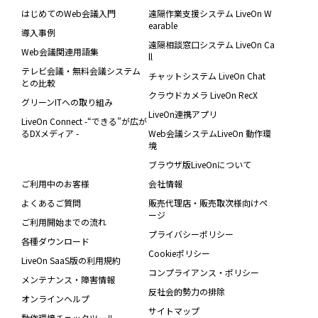
はじめてのWeb会議入門
遠隔作業支援システム LiveOn W
earable
導入事例
遠隔相談窓口システム LiveOn Ca
Web会議関連用語集
ll
テレビ会議・無料会議システム
チャットシステム LiveOn Chat
との比較
クラウドカメラ LiveOn RecX
グリーンITへの取り組み
LiveOn連携アプリ
LiveOn Connect -“できる”が広が
るDXメディア -
Web会議システムLiveOn 動作環
境
ブラウザ版LiveOnについて
ご利用中のお客様
会社情報
よくあるご質問
販売代理店・販売取次様向けペ
ージ
ご利用開始までの流れ
プライバシーポリシー
各種ダウンロード
Cookieポリシー
LiveOn SaaS版の利用規約
コンプライアンス・ポリシー
メンテナンス・障害情報
反社会的勢力の排除
オンラインヘルプ
サイトマップ
動作環境チェックツール