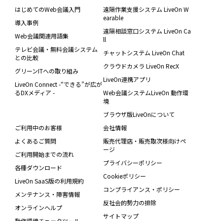
はじめてのWeb会議入門
遠隔作業支援システム LiveOn W
earable
導入事例
遠隔相談窓口システム LiveOn Ca
Web会議関連用語集
ll
テレビ会議・無料会議システム
チャットシステム LiveOn Chat
との比較
クラウドカメラ LiveOn RecX
グリーンITへの取り組み
LiveOn連携アプリ
LiveOn Connect -“できる”が広が
るDXメディア -
Web会議システムLiveOn 動作環
境
ブラウザ版LiveOnについて
ご利用中のお客様
会社情報
よくあるご質問
販売代理店・販売取次様向けペ
ージ
ご利用開始までの流れ
プライバシーポリシー
各種ダウンロード
Cookieポリシー
LiveOn SaaS版の利用規約
コンプライアンス・ポリシー
メンテナンス・障害情報
反社会的勢力の排除
オンラインヘルプ
サイトマップ
動作環境チェックツール