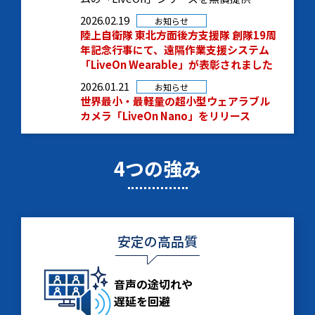
2026.02.19
お知らせ
陸上自衛隊 東北方面後方支援隊 創隊19周
年記念行事にて、遠隔作業支援システム
「LiveOn Wearable」が表彰されました
2026.01.21
お知らせ
世界最小・最軽量の超小型ウェアラブル
カメラ「LiveOn Nano」をリリース
4つの強み
安定の高品質
音声の途切れや
遅延を回避