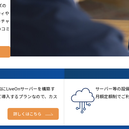
ズの
ティや
ーチャ
のコミ
LiveOnサーバーを構築す
サーバー等の設
て導入するプランなので、カス
月額定額制でご
詳しくはこちら