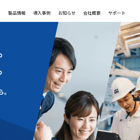
製品情報
導入事例
お知らせ
会社概要
サポート
ble
LiveOn Nano
LiveOn Call
LiveOn Chat
LiveOn RecX
LiveOn SSO+
L
。
。
ら。