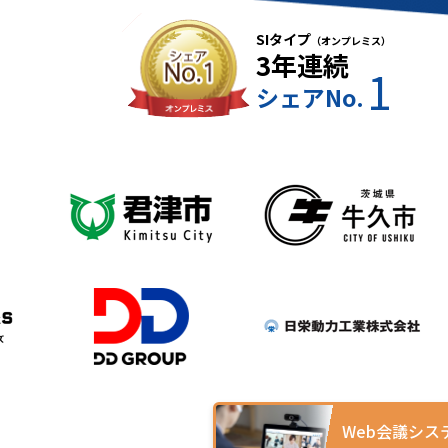
SIタイプ
（オンプレミス）
3年連続
1
シェアNo.
Web会議シス