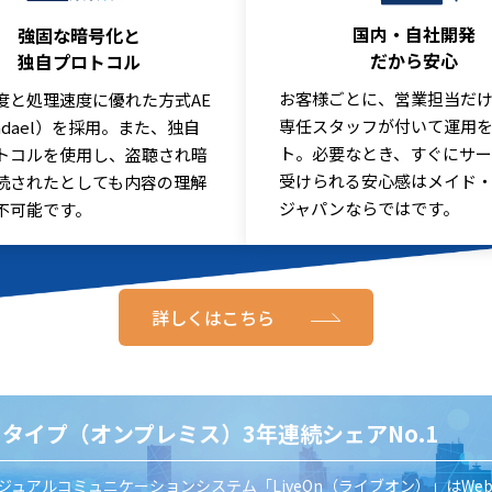
国内・自社開発
強固な暗号化と
だから安心
独自プロトコル
お客様ごとに、営業担当だ
度と処理速度に優れた方式AE
専任スタッフが付いて運用
jndael）を採用。また、独自
ト。必要なとき、すぐにサ
トコルを使用し、盗聴され暗
受けられる安心感はメイド
読されたとしても内容の理解
ジャパンならではです。
不可能です。
詳しくはこちら
SIタイプ（オンプレミス）3年連続シェアNo.1
ジュアルコミュニケーションシステム「LiveOn（ライブオン）」はWe