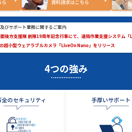
ちら
資料請求はこちら
休業及びサポート業務に関するご案内
面後方支援隊 創隊19周年記念行事にて、遠隔作業支援システム「Live
超小型ウェアラブルカメラ「LiveOn Nano」をリリース
4つの強み
万全のセキュリティ
手厚いサポート