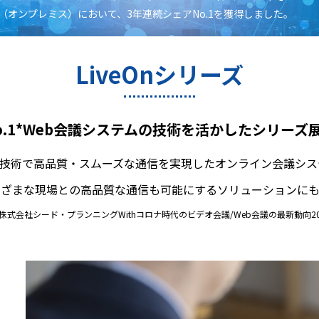
（オンプレミス）において、3年連続シェアNo.1を獲得しました。
LiveOnシリーズ
o.1*Web会議システムの技術を活かしたシリーズ
技術で高品質・スムーズな通信を実現したオンライン会議システム
まざまな現場との高品質な通信も可能にするソリューションにも
 株式会社シード・プランニングWithコロナ時代のビデオ会議/Web会議の最新動向20