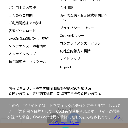
ご利用中のお客様
会社情報
よくあるご質問
販売代理店・販売取次様向けペ
ージ
ご利用開始までの流れ
プライバシーポリシー
各種ダウンロード
Cookieポリシー
LiveOn SaaS版の利用規約
コンプライアンス・ポリシー
メンテナンス・障害情報
反社会的勢力の排除
オンラインヘルプ
サイトマップ
動作環境チェックツール
English
情報セキュリティ基本方針
ISMS認証登録
FISC対応状況
お問い合わせ・資料請求
操作・ご契約内容等のお問い合わせ
このウェブサイトでは、トラフィックの分析と広告の測定、および
\ Follow Us! /
サービス利用を目的として、Cookieが使用されます。サイトの閲覧
を続けた場合、Cookieの使用を承諾したものとみなされます。
プラ
イバシーポリシー