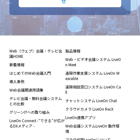
せ
Web（ウェブ）会議・テレビ会
製品情報
議HOME
Web・ビデオ会議システム LiveO
新着情報
n Meet
はじめてのWeb会議入門
遠隔作業支援システム LiveOn W
earable
導入事例
遠隔相談窓口システム LiveOn Ca
Web会議関連用語集
ll
テレビ会議・無料会議システム
チャットシステム LiveOn Chat
との比較
クラウドカメラ LiveOn RecX
グリーンITへの取り組み
LiveOn連携アプリ
LiveOn Connect -“できる”が広が
るDXメディア -
Web会議システムLiveOn 動作環
境
ブラウザ版LiveOnについて