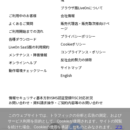
ブラウザ版LiveOnについて
ご利用中のお客様
会社情報
よくあるご質問
販売代理店・販売取次様向けペ
ージ
ご利用開始までの流れ
プライバシーポリシー
各種ダウンロード
Cookieポリシー
LiveOn SaaS版の利用規約
コンプライアンス・ポリシー
メンテナンス・障害情報
反社会的勢力の排除
オンラインヘルプ
サイトマップ
動作環境チェックツール
English
情報セキュリティ基本方針
ISMS認証登録
FISC対応状況
お問い合わせ・資料請求
操作・ご契約内容等のお問い合わせ
このウェブサイトでは、トラフィックの分析と広告の測定、および
\ Follow Us! /
サービス利用を目的として、Cookieが使用されます。サイトの閲覧
を続けた場合、Cookieの使用を承諾したものとみなされます。
プラ