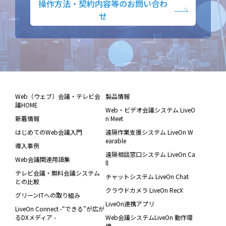
操作方法・契約内容等のお問い合わ
せ
Web（ウェブ）会議・テレビ会
製品情報
議HOME
Web・ビデオ会議システム LiveO
新着情報
n Meet
はじめてのWeb会議入門
遠隔作業支援システム LiveOn W
earable
導入事例
遠隔相談窓口システム LiveOn Ca
Web会議関連用語集
ll
テレビ会議・無料会議システム
チャットシステム LiveOn Chat
との比較
クラウドカメラ LiveOn RecX
グリーンITへの取り組み
LiveOn連携アプリ
LiveOn Connect -“できる”が広が
るDXメディア -
Web会議システムLiveOn 動作環
境