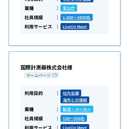
業種
官公庁
社員規模
1,000～3000名
利用サービス
LiveOn Meet
国際計測器株式会社様
ホームページ
利用目的
社内会議
海外との接続
業種
製造・メーカー
社員規模
100～500名
利用サービス
LiveOn Meet