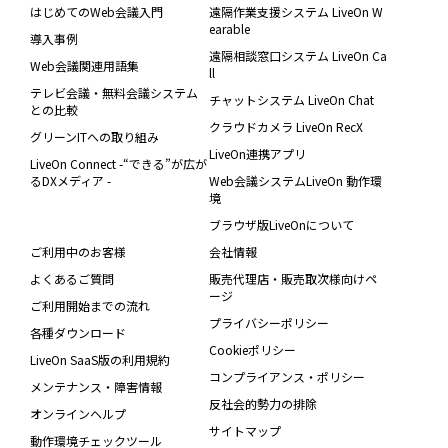
はじめてのWeb会議入門
遠隔作業支援システム LiveOn W
earable
導入事例
遠隔相談窓口システム LiveOn Ca
Web会議関連用語集
ll
テレビ会議・無料会議システム
チャットシステム LiveOn Chat
との比較
クラウドカメラ LiveOn RecX
グリーンITへの取り組み
LiveOn連携アプリ
LiveOn Connect -“できる”が広が
るDXメディア -
Web会議システムLiveOn 動作環
境
ブラウザ版LiveOnについて
ご利用中のお客様
会社情報
よくあるご質問
販売代理店・販売取次様向けペ
ージ
ご利用開始までの流れ
プライバシーポリシー
各種ダウンロード
Cookieポリシー
LiveOn SaaS版の利用規約
コンプライアンス・ポリシー
メンテナンス・障害情報
反社会的勢力の排除
オンラインヘルプ
サイトマップ
動作環境チェックツール