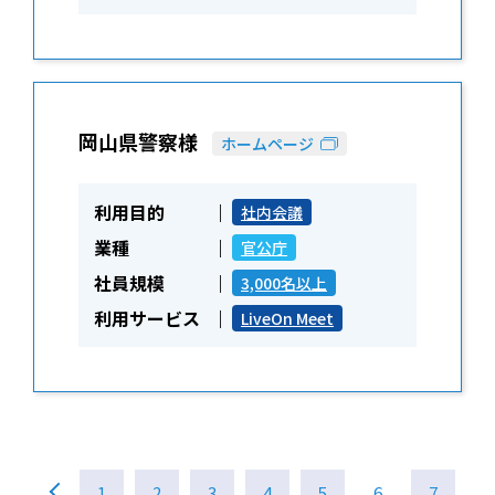
岡山県警察様
ホームページ
利用目的
社内会議
業種
官公庁
社員規模
3,000名以上
利用サービス
LiveOn Meet
1
2
3
4
5
6
7