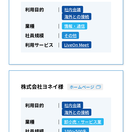
利用目的
社内会議
海外との接続
業種
情報・通信
社員規模
その他
利用サービス
LiveOn Meet
株式会社ヨネイ様
ホームページ
利用目的
社内会議
海外との接続
業種
卸小売・サービス業
社員規模
100～500名