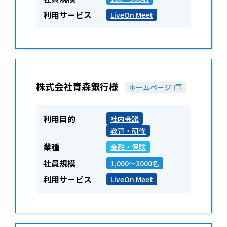
利用サービス
LiveOn Meet
株式会社青森銀行様
ホームページ
利用目的
社内会議
教育・研修
業種
金融・保険
社員規模
1,000～3000名
利用サービス
LiveOn Meet