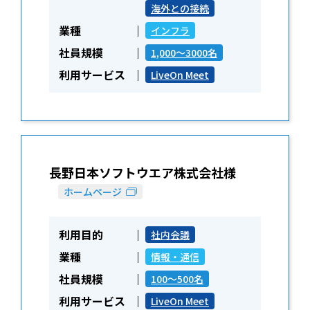
海外との接続
業種
インフラ
社員規模
1,000～3000名
利用サービス
LiveOn Meet
長野日本ソフトウエア株式会社様
ホームページ
利用目的
社内会議
業種
情報・通信
社員規模
100～500名
利用サービス
LiveOn Meet