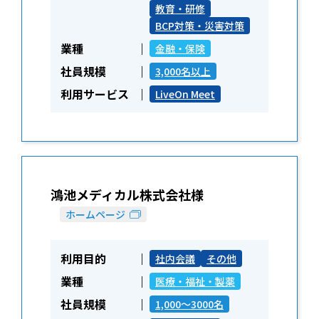
教育・研修
BCP対策・災害対策
業種
金融・保険
社員規模
3,000名以上
利用サービス
LiveOn Meet
鴻池メディカル株式会社様
ホームページ
利用目的
社内会議
その他
業種
医療・福祉・製薬
社員規模
1,000～3000名