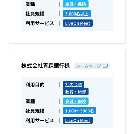
業種
金融・保険
社員規模
3,000名以上
利用サービス
LiveOn Meet
株式会社青森銀行様
ホームページ
利用目的
社内会議
教育・研修
業種
金融・保険
社員規模
1,000～3000名
利用サービス
LiveOn Meet