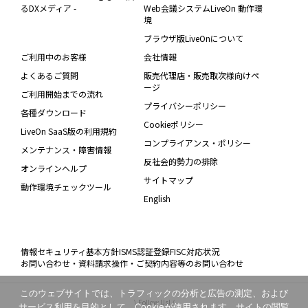
るDXメディア -
Web会議システムLiveOn 動作環
境
ブラウザ版LiveOnについて
ご利用中のお客様
会社情報
よくあるご質問
販売代理店・販売取次様向けペ
ージ
ご利用開始までの流れ
プライバシーポリシー
各種ダウンロード
Cookieポリシー
LiveOn SaaS版の利用規約
コンプライアンス・ポリシー
メンテナンス・障害情報
反社会的勢力の排除
オンラインヘルプ
サイトマップ
動作環境チェックツール
English
情報セキュリティ基本方針
ISMS認証登録
FISC対応状況
お問い合わせ・資料請求
操作・ご契約内容等のお問い合わせ
このウェブサイトでは、トラフィックの分析と広告の測定、および
\ Follow Us! /
サービス利用を目的として、Cookieが使用されます。サイトの閲覧