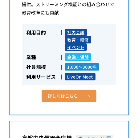
提供。ストリーミング機能との組み合わせで
教育改革にも貢献
利用目的
社内会議
教育・研修
イベント
業種
金融・保険
社員規模
1,000～3000名
利用サービス
LiveOn Meet
詳しくはこちら
京都中央信用金庫様