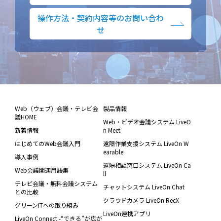
操作方法・契約内容等のお問い合わ
せ
Web（ウェブ）会議・テレビ会
製品情報
議HOME
Web・ビデオ会議システム LiveO
新着情報
n Meet
はじめてのWeb会議入門
遠隔作業支援システム LiveOn W
earable
導入事例
遠隔相談窓口システム LiveOn Ca
Web会議関連用語集
ll
テレビ会議・無料会議システム
チャットシステム LiveOn Chat
との比較
クラウドカメラ LiveOn RecX
グリーンITへの取り組み
LiveOn連携アプリ
LiveOn Connect -“できる”が広が