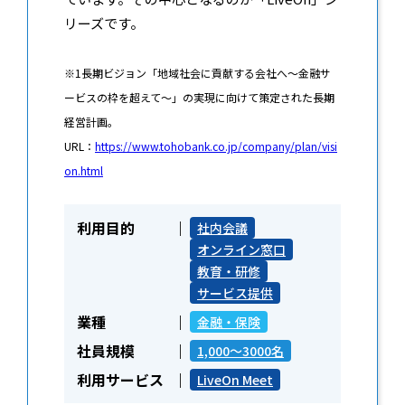
リーズです。
※1長期ビジョン「地域社会に貢献する会社へ～金融サ
ービスの枠を超えて～」の実現に向けて策定された長期
経営計画。
URL：
https://www.tohobank.co.jp/company/plan/visi
on.html
利用目的
社内会議
オンライン窓口
教育・研修
サービス提供
業種
金融・保険
社員規模
1,000～3000名
利用サービス
LiveOn Meet