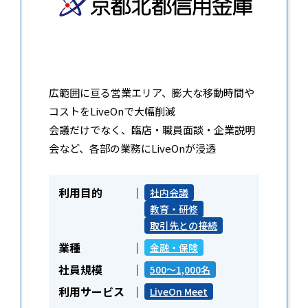
広範囲に亘る営業エリア、膨大な移動時間や
コストをLiveOnで大幅削減
会議だけでなく、臨店・職員面談・企業説明
会など、各部の業務にLiveOnが浸透
利用目的
社内会議
教育・研修
取引先との接続
業種
金融・保険
社員規模
500～1,000名
利用サービス
LiveOn Meet