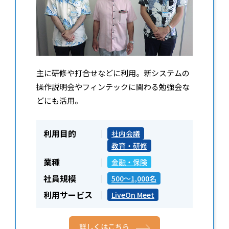
主に研修や打合せなどに利用。新システムの
操作説明会やフィンテックに関わる勉強会な
どにも活用。
利用目的
社内会議
教育・研修
業種
金融・保険
社員規模
500～1,000名
利用サービス
LiveOn Meet
詳しくはこちら