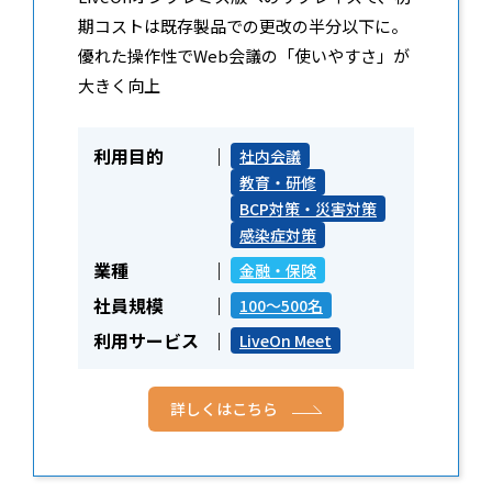
期コストは既存製品での更改の半分以下に。
優れた操作性でWeb会議の「使いやすさ」が
大きく向上
利用目的
社内会議
教育・研修
BCP対策・災害対策
感染症対策
業種
金融・保険
社員規模
100～500名
利用サービス
LiveOn Meet
詳しくはこちら