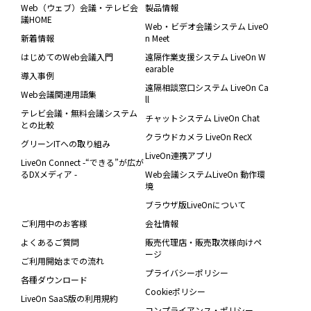
Web（ウェブ）会議・テレビ会
製品情報
議HOME
Web・ビデオ会議システム LiveO
新着情報
n Meet
はじめてのWeb会議入門
遠隔作業支援システム LiveOn W
earable
導入事例
遠隔相談窓口システム LiveOn Ca
Web会議関連用語集
ll
テレビ会議・無料会議システム
チャットシステム LiveOn Chat
との比較
クラウドカメラ LiveOn RecX
グリーンITへの取り組み
LiveOn連携アプリ
LiveOn Connect -“できる”が広が
るDXメディア -
Web会議システムLiveOn 動作環
境
ブラウザ版LiveOnについて
ご利用中のお客様
会社情報
よくあるご質問
販売代理店・販売取次様向けペ
ージ
ご利用開始までの流れ
プライバシーポリシー
各種ダウンロード
Cookieポリシー
LiveOn SaaS版の利用規約
コンプライアンス・ポリシー