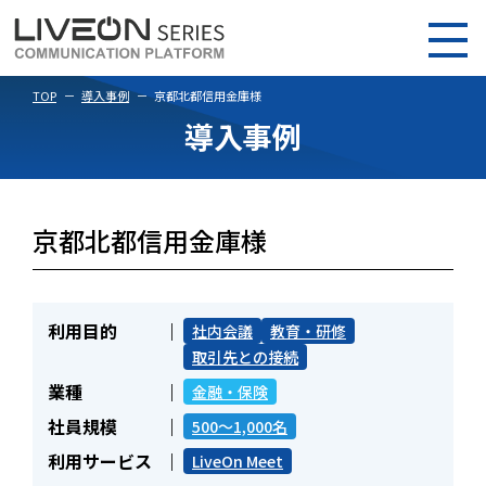
TOP
導入事例
京都北都信用金庫様
導入事例
京都北都信用金庫様
利用目的
社内会議
教育・研修
取引先との接続
業種
金融・保険
社員規模
500～1,000名
利用サービス
LiveOn Meet