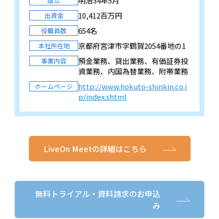
明治34年5月
設立
10,412百万円
出資金
654名
役職員数
京都府宮津市字鶴賀2054番地の1
本社所在地
預金業務、貸出業務、有価証券投
事業内容
資業務、内国為替業務、附帯業務
http://www.hokuto-shinkin.co.j
ホームページ
p/index.shtml
LiveOn Meetの詳細はこちら
無料トライアル・資料請求のお申込
み