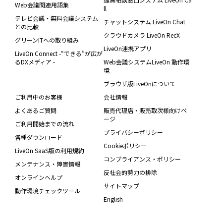
Web会議関連用語集
ll
テレビ会議・無料会議システム
チャットシステム LiveOn Chat
との比較
クラウドカメラ LiveOn RecX
グリーンITへの取り組み
LiveOn連携アプリ
LiveOn Connect -“できる”が広が
るDXメディア -
Web会議システムLiveOn 動作環
境
ブラウザ版LiveOnについて
ご利用中のお客様
会社情報
よくあるご質問
販売代理店・販売取次様向けペ
ージ
ご利用開始までの流れ
プライバシーポリシー
各種ダウンロード
Cookieポリシー
LiveOn SaaS版の利用規約
コンプライアンス・ポリシー
メンテナンス・障害情報
反社会的勢力の排除
オンラインヘルプ
サイトマップ
動作環境チェックツール
English