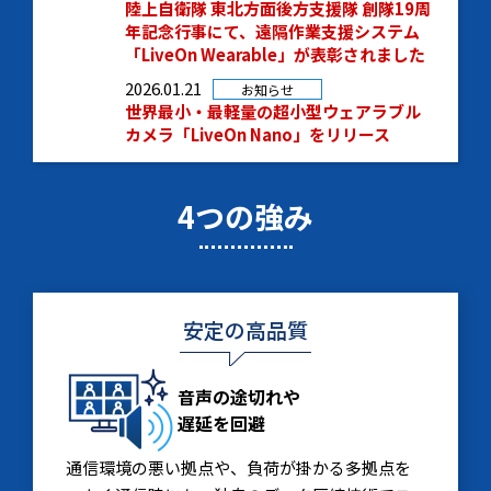
陸上自衛隊 東北方面後方支援隊 創隊19周
年記念行事にて、遠隔作業支援システム
「LiveOn Wearable」が表彰されました
2026.01.21
お知らせ
世界最小・最軽量の超小型ウェアラブル
カメラ「LiveOn Nano」をリリース
4つの強み
安定の高品質
音声の途切れや
遅延を回避
通信環境の悪い拠点や、負荷が掛かる多拠点を